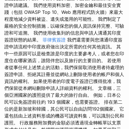
證申請建議。 我們使用資料加密、加密金鑰和最佳安全實
踐（包括 OWASP Top 10、Web 應用程式防火牆）來最大
程度地減少資料被盜、遺失或濫用的可能性。 我們制定了
嚴格的安全控制措施，以確保您的個人資訊保持完整、可驗
證和可追溯。 我們使用收集到的信息與申請人溝通其印度
簽證狀態的結果。
菲律賓簽證
我們還需要與您溝通印度簽
證申請流程中印度政府做出決定所需的任何其他資訊。 其
中一些原因可以是檢查誰是印度的主要參考人，或者您在印
度住在哪家酒店，誰陪伴您以及旅行的主要目的。 若使用
者從事任何上述禁止的活動，我們保留取消使用者待處理的
簽證申請、拒絕其註冊並從網站上刪除使用者的帳戶和個人
資訊的權利。 如果使用者的印度電子簽證已獲得批准，我
們保留從本網站刪除申請人詳細資料的權利。 文章稱，三
個亞洲國家的護照提供了最大的旅行自由。 例如，日本公
民可以免簽證前往約 193 個國家，也需要簽證。 排在第二
位的是新加坡和韓國，其公民可以自由訪問192個國家。 它
還包括由上述資料形成的機器可讀資料集，可以識別公民和
護照。 行政服務附加費的金額必須透過現金轉帳單以支票