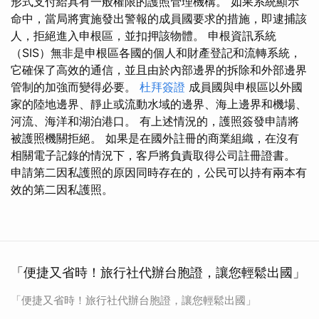
形式支付給具有一般權限的護照管理機構。 如果系統顯示
命中，當局將實施發出警報的成員國要求的措施，即逮捕該
人，拒絕進入申根區，並扣押該物體。 申根資訊系統
（SIS）無非是申根區各國的個人和財產登記和流轉系統，
它確保了高效的通信，並且由於內部邊界的拆除和外部邊界
管制的加強而變得必要。
杜拜簽證
成員國與申根區以外國
家的陸地邊界、靜止或流動水域的邊界、海上邊界和機場、
河流、海洋和湖泊港口。 有上述情況的，護照簽發申請將
被護照機關拒絕。 如果是在國外註冊的商業組織，在沒有
相關電子記錄的情況下，客戶將負責取得公司註冊證書。
申請第二因私護照的原因同時存在的，公民可以持有兩本有
效的第二因私護照。
「便捷又省時！旅行社代辦台胞證，讓您輕鬆出國」
「便捷又省時！旅行社代辦台胞證，讓您輕鬆出國」