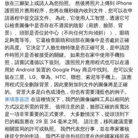
放在三腳架上或請人為您拍照。 然後將照片上傳到 iPhone
護照照片應用程序，您將在幾秒鐘內收到文件，您可以在申
請過程中提交該文件。 為此，它使用人工智慧，透過它可
以檢查圖像中是否存在不適當的陰影（肩膀、臉部、背
景）、頭部是否位於中心（不向任何方向傾斜） ）、眼睛
足夠寬等等。 它還檢查眼睛和頭部在圖像中是否處於正確
的高度。 它決定了人臉生物特徵是否正確可見，是申請證
件時照片是否被接受的關鍵。 如果您在家中使用手機拍
照，請嘗試遵循以下規則。 護照照片應用程式也可以在適
用於 Android 裝置的 Google Play 商店中找到。 您可以安
裝在三星、LG、華為、HTC、聯想、索尼等手機上。 該應
用程式完全刪除背景，因此要附加到文件的圖像將是正確
的。 背景大多是白色或淺色，但也有需要淺藍色的例子。
柬埔寨簽證
在這種情況下，我們的圖像編輯工具以相同的
方式設定所需的背景。 值得注意的是，臉部正確的長寬比
是一項非常重要的正式要求。 大多數情況下，從頭頂到下
巴的截面應在 29 至 34 毫米之間。 請注意，移民建議需要
相關當局的許可或執照。 我們代表您行事，並在專家審核
後提交您的申請。 我們不提供包括印度在內的國家移民簽