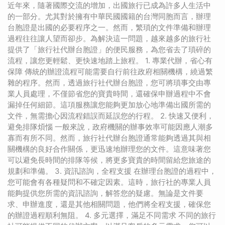
近年來，隨著國際交流的增加，出國旅行已成為許多人生活中
的一部分。尤其對於擁有中華民國國籍的台灣同胞而言，辦理
台胞證是出國的必要程序之一。然而，繁瑣的文件準備和辦理
過程往往讓人望而卻步。為解決這一問題，越來越多的旅行社
提供了「旅行社代辦台胞證」的便民服務，為您省去了瑣碎的
流程，讓您更輕鬆、更快速地踏上旅程。 1. 專業代辦，省心有
保障 傳統的辦證流程可能需要自行前往政府相關機構，繞過繁
雜的程序。然而，透過旅行社代辦台胞證，您可將瑣事交由專
業人員處理，不僅節省您的寶貴時間，還確保申辦過程中不會
漏掉任何細節。這項服務讓您能夠更加放心地準備出國所需的
文件，無需擔心因流程錯誤而延誤您的行程。 2. 快速又便利，
避免排隊煩惱 一般來說，政府機關的辦事效率可能因應人潮多
寡而有所不同。然而，旅行社代辦台胞證通常能夠透過其與相
關機構的良好合作關係，更迅速地辦理您的文件。這意味著您
可以避免長時間的排隊等候，將更多寶貴的時間留給您旅途的
規劃和準備。 3. 資訊諮詢，全程支援 在辦理台胞證的過程中，
您可能會有各種疑問和不確定因素。這時，旅行社的專業人員
能夠提供您所需的資訊諮詢，解答您的疑慮。無論是文件要
求、申辦進度，還是其他相關問題，他們將全程支援，確保您
的辦證過程順利無阻。 4. 多元選擇，滿足不同需求 不同的旅行