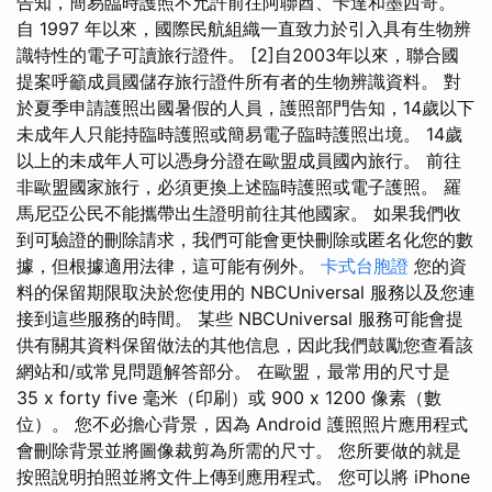
告知，簡易臨時護照不允許前往阿聯酋、卡達和墨西哥。
自 1997 年以來，國際民航組織一直致力於引入具有生物辨
識特性的電子可讀旅行證件。 [2]自2003年以來，聯合國
提案呼籲成員國儲存旅行證件所有者的生物辨識資料。 對
於夏季申請護照出國暑假的人員，護照部門告知，14歲以下
未成年人只能持臨時護照或簡易電子臨時護照出境。 14歲
以上的未成年人可以憑身分證在歐盟成員國內旅行。 前往
非歐盟國家旅行，必須更換上述臨時護照或電子護照。 羅
馬尼亞公民不能攜帶出生證明前往其他國家。 如果我們收
到可驗證的刪除請求，我們可能會更快刪除或匿名化您的數
據，但根據適用法律，這可能有例外。
卡式台胞證
您的資
料的保留期限取決於您使用的 NBCUniversal 服務以及您連
接到這些服務的時間。 某些 NBCUniversal 服務可能會提
供有關其資料保留做法的其他信息，因此我們鼓勵您查看該
網站和/或常見問題解答部分。 在歐盟，最常用的尺寸是
35 x forty five 毫米（印刷）或 900 x 1200 像素（數
位）。 您不必擔心背景，因為 Android 護照照片應用程式
會刪除背景並將圖像裁剪為所需的尺寸。 您所要做的就是
按照說明拍照並將文件上傳到應用程式。 您可以將 iPhone