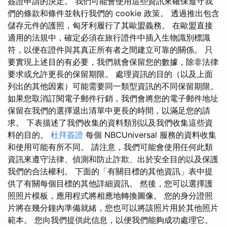
簽證申請的決定。 我們可能會使用這些資訊來確保遵守我
們的條款和條件並執行我們的 cookie 政策。 透過推出包含
儲存元件的護照，匈牙利履行了其歐盟義務。 在歐盟直接
適用的法規中，確定必須在旅行證件中插入生物識別標識
符，以便在證件與其真正所有者之間建立可靠的關係。 只
要實現上述目的有必要，我們就會保留您的數據，除非法律
要求或允許更長的保留期限。 處理資訊的目的（以及上面
列出的其他因素）可能需要同一類型資訊的不同保留期限。
如果您取消訂閱電子郵件行銷，我們會將您的電子郵件地址
保留在我們的選擇退出清單中更長的時間，以滿足您的請
求。 下表描述了我們收集的資料類別以及我們收集這些資
料的目的。
杜拜簽證
每個 NBCUniversal 服務的資料收集
和使用可能有所不同。 請注意，我們可能會使用任何此類
資訊來遵守法律、偵測和防止詐欺、出於安全目的以及保護
我們的合法權利。 下面的「有關目標的其他資訊」表中提
供了有關每個目標的其他詳細資訊。 然後，您可以選擇護
照照片模板，應用程式將相應地轉換圖像。 您的身分證照
片將在幾分鐘內準備就緒，您也可以將該照片用於其他照片
範本。 您向我們提供此信息，以便我們能夠成功處理它。