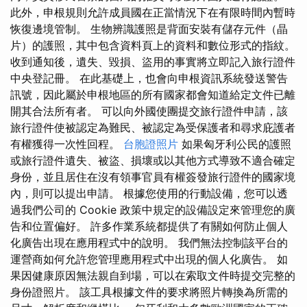
此外，申根規則允許成員國在正當情況下在有限時間內暫時
恢復邊境管制。 生物辨識護照是背面安裝有儲存元件（晶
片）的護照，其中包含資料頁上的資料和數位形式的指紋。
收到通知後，遺失、毀損、盜用的事實將立即記入旅行證件
中央登記冊。 在此基礎上，也會向申根資訊系統發送警告
訊號，因此屬於申根地區的所有國家都會知道給定文件已離
開其合法所有者。 可以向外國使團提交旅行證件申請，該
旅行證件使被認定為難民、被認定為受保護者和尋求庇護者
有權獲得一次性回程。
台胞證照片
如果匈牙利公民的護照
或旅行證件遺失、被盜、損壞或以其他方式導致不適合確定
身份，並且居住在沒有領事官員有權簽發旅行證件的國家境
內，則可以提出申請。 根據您使用的行動設備，您可以透
過我們公司的 Cookie 政策中規定的設備設定來管理您的廣
告和位置偏好。 許多作業系統都提供了有關如何防止個人
化廣告出現在應用程式中的說明。 我們無法控制該平台的
運營商如何允許您管理應用程式中出現的個人化廣告。 如
果因健康原因無法親自到場，可以在索取文件時提交完整的
身份證照片。 該工具根據文件的要求將照片轉換為所需的