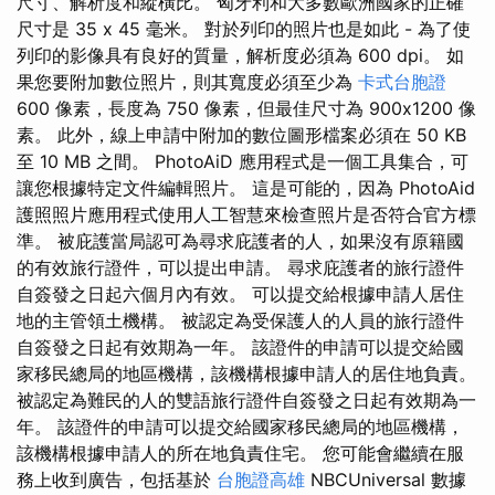
尺寸、解析度和縱橫比。 匈牙利和大多數歐洲國家的正確
尺寸是 35 x 45 毫米。 對於列印的照片也是如此 - 為了使
列印的影像具有良好的質量，解析度必須為 600 dpi。 如
果您要附加數位照片，則其寬度必須至少為
卡式台胞證
600 像素，長度為 750 像素，但最佳尺寸為 900x1200 像
素。 此外，線上申請中附加的數位圖形檔案必須在 50 KB
至 10 MB 之間。 PhotoAiD 應用程式是一個工具集合，可
讓您根據特定文件編輯照片。 這是可能的，因為 PhotoAid
護照照片應用程式使用人工智慧來檢查照片是否符合官方標
準。 被庇護當局認可為尋求庇護者的人，如果沒有原籍國
的有效旅行證件，可以提出申請。 尋求庇護者的旅行證件
自簽發之日起六個月內有效。 可以提交給根據申請人居住
地的主管領土機構。 被認定為受保護人的人員的旅行證件
自簽發之日起有效期為一年。 該證件的申請可以提交給國
家移民總局的地區機構，該機構根據申請人的居住地負責。
被認定為難民的人的雙語旅行證件自簽發之日起有效期為一
年。 該證件的申請可以提交給國家移民總局的地區機構，
該機構根據申請人的所在地負責住宅。 您可能會繼續在服
務上收到廣告，包括基於
台胞證高雄
NBCUniversal 數據