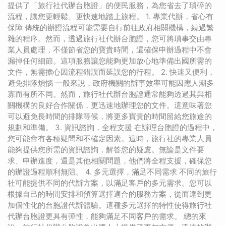
提供了「旅行社代辦台胞證」的便民服務，為您省去了瑣碎的
流程，讓您更輕鬆、更快速地踏上旅程。 1. 專業代辦，省心有
保障 傳統的辦證流程可能需要自行前往政府相關機構，繞過繁
雜的程序。然而，透過旅行社代辦台胞證，您可將瑣事交由專
業人員處理，不僅節省您的寶貴時間，還確保申辦過程中不會
漏掉任何細節。這項服務讓您能夠更加放心地準備出國所需的
文件，無需擔心因流程錯誤而延誤您的行程。 2. 快速又便利，
避免排隊煩惱 一般來說，政府機關的辦事效率可能因應人潮多
寡而有所不同。然而，旅行社代辦台胞證通常能夠透過其與相
關機構的良好合作關係，更迅速地辦理您的文件。這意味著您
可以避免長時間的排隊等候，將更多寶貴的時間留給您旅途的
規劃和準備。 3. 資訊諮詢，全程支援 在辦理台胞證的過程中，
您可能會有各種疑問和不確定因素。這時，旅行社的專業人員
能夠提供您所需的資訊諮詢，解答您的疑慮。無論是文件要
求、申辦進度，還是其他相關問題，他們將全程支援，確保您
的辦證過程順利無阻。 4. 多元選擇，滿足不同需求 不同的旅行
社可能提供不同的代辦方案，以滿足客戶的多元需求。您可以
根據自己的時間安排和預算選擇適合的服務方案，從而達到更
加個性化的台胞證代辦體驗。這種多元選擇的特性使得旅行社
代辦台胞證更具有彈性，能夠滿足不同客戶的需求。 總的來