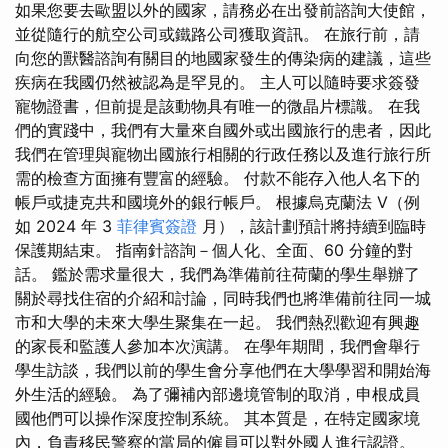
如果您要去歐盟以外的國家，請務必在出發前諮詢大使館，
並從隨行的航空公司或鐵路公司獲取資訊。 在旅行前，請
向您的獸醫諮詢有關目的地國家發生的傳染病的建議，這些
疾病在我國仍然被認為是罕見的。 主人可以隨時要求簽發
寵物證書，但前提是該動物具有唯一的微晶片標識。 在我
們的實踐中，我們有大量來自國外或出國旅行的患者，因此
我們在管理與寵物出國旅行相關的行政任務以及進行旅行所
需的檢查方面擁有豐富的經驗。 付款不能存入他人名下的
帳戶或捷克共和國境外的銀行帳戶。 根據烏克蘭法 V（例
如 2024 年 3
菲律賓簽證
月），該計劃預計將持續到臨時
保護期結束。 指南針諮詢－個人化、全面、60 分鐘的對
話。 鑑於需求量很大，我們為準備前往荷蘭的學生舉辦了
關於尋找住宿的介紹和討論，同時我們也將準備前往同一城
市和大學的未來大學生聚集在一起。 我們熱烈歡迎有興趣
的家長和監護人參加本次演講。 在學年期間，我們會舉行
學生訪談，我們以前的學生會分享他們在大學學習和開始海
外生活的經驗。 為了彌補內部邊境管制的取消，申根成員
國他們可以操作深度控制系統。 其本質是，在特定國家境
內，負責移民警察的當局的僱員可以對外國人進行認證。