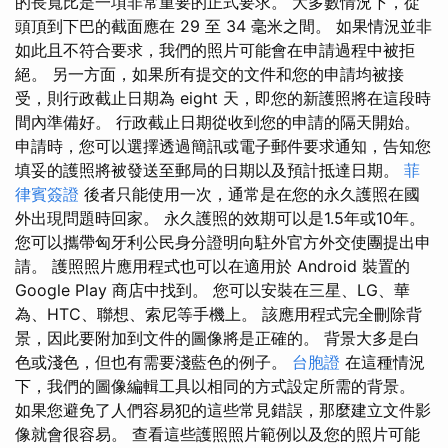
的長寬比是一項非常重要的正式要求。 大多數情況下，從
頭頂到下巴的截面應在 29 至 34 毫米之間。 如果情況並非
如此且不符合要求，我們的照片可能會在申請過程中被拒
絕。 另一方面，如果所有提交的文件和您的申請均被接
受，則行政截止日期為 eight 天，即您的新護照將在這段時
間內準備好。 行政截止日期從收到您的申請的隔天開始。
申請時，您可以選擇透過簡訊或電子郵件要求通知，告知您
填妥的護照將被發送至郵局的日期以及預計抵達日期。
菲
律賓簽證
後者只能使用一次，通常是在您的永久護照在國
外出現問題時回家。 永久護照的效期可以是1.5年或10年。
您可以攜帶匈牙利公民身分證明向駐外官方外交使團提出申
請。 護照照片應用程式也可以在適用於 Android 裝置的
Google Play 商店中找到。 您可以安裝在三星、LG、華
為、HTC、聯想、索尼等手機上。 該應用程式完全刪除背
景，因此要附加到文件的圖像將是正確的。 背景大多是白
色或淺色，但也有需要淺藍色的例子。
台胞證
在這種情況
下，我們的圖像編輯工具以相同的方式設定所需的背景。
如果您避免了人們容易犯的這些常見錯誤，那麼建立文件影
像就會很容易。 查看這些護照照片範例以及您的照片可能