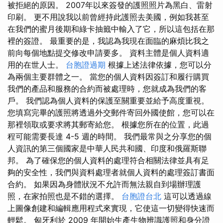
被拒絕的原因。 2007年以來簽發的護照照片為黑白、雷射
印刷。 更不用說我以前曾經持此護照去美國，例如我甚至
在我們的蜜月後期和綠卡抽籤中輸入了它，所以這包括在那
裡的簽證。 最重要的是，我認為我現在面臨的麻煩比我之
前向每個地點提交修改申請要多。 資料主體是個人資料適
用的在世人士。
台胞證過期
根據上述法律依據，您可以分
為兩個主要群體之一。 當您的個人資料因簽訂和履行購買
我們的產品和服務的合約而被處理時，您就成為我們的客
戶。 我們認為個人資料的保護至關重要並給予高度重視。
您填寫完畢的護照將透過外交郵件寄回外國使館，您可以在
那裡領取或要求將其郵寄給您。 根據您所在的位置，此過
程可能需要長達 4-5 週的時間。 我們最常與之分享您的個
人資訊的第三個國家是中華人民共和國、印度和俄羅斯聯
邦。 為了確保您的個人資料的處理符合相關法律並具有足
夠的安全性，我們與資料處理者就個人資料的處理簽訂書面
合約。 如果因為身體狀況不允許而無法親自到場辦理護
照，在家拍照也是不錯的選擇。
台胞證台北
這可以透過線
上圖像創建和編輯應用程式來實現，它使這一切變得快速而
輕鬆。 匈牙利於 2009 年開始生產生物辨識護照和身分證