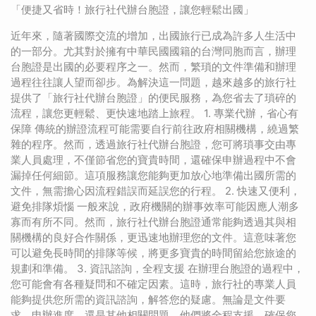
「便捷又省時！旅行社代辦台胞證，讓您輕鬆出國」
近年來，隨著國際交流的增加，出國旅行已成為許多人生活中
的一部分。尤其對於擁有中華民國國籍的台灣同胞而言，辦理
台胞證是出國的必要程序之一。然而，繁瑣的文件準備和辦理
過程往往讓人望而卻步。為解決這一問題，越來越多的旅行社
提供了「旅行社代辦台胞證」的便民服務，為您省去了瑣碎的
流程，讓您更輕鬆、更快速地踏上旅程。 1. 專業代辦，省心有
保障 傳統的辦證流程可能需要自行前往政府相關機構，繞過繁
雜的程序。然而，透過旅行社代辦台胞證，您可將瑣事交由專
業人員處理，不僅節省您的寶貴時間，還確保申辦過程中不會
漏掉任何細節。這項服務讓您能夠更加放心地準備出國所需的
文件，無需擔心因流程錯誤而延誤您的行程。 2. 快速又便利，
避免排隊煩惱 一般來說，政府機關的辦事效率可能因應人潮多
寡而有所不同。然而，旅行社代辦台胞證通常能夠透過其與相
關機構的良好合作關係，更迅速地辦理您的文件。這意味著您
可以避免長時間的排隊等候，將更多寶貴的時間留給您旅途的
規劃和準備。 3. 資訊諮詢，全程支援 在辦理台胞證的過程中，
您可能會有各種疑問和不確定因素。這時，旅行社的專業人員
能夠提供您所需的資訊諮詢，解答您的疑慮。無論是文件要
求、申辦進度，還是其他相關問題，他們將全程支援，確保您