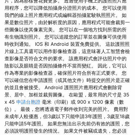
片，因為那樣會花費更多。 透過使用手機上的護照照片應
用程序，您可以降低拍攝身分證照片的成本。 您可以使用
我們的線上照片應用程式或編輯器拍攝駕駛執照照片。 如
果是數位照片，由於解析度的原因，應用程式可能會裁剪一
些圖像以使其像素完美。 您可以在一個地方找到所需的所
有生物識別照片。 您可以追蹤您的訂單並在圖像可供使用
時收到通知。 IOS 和 Android 裝置免費提供。 這款護照照
片線上工具還可以用作影像檢查器，這意味著人工智慧會檢
查影像是否符合文件的要求。 該應用程式會評估照片中的
陰影以及眼睛是否因拍攝條件不當而變紅。 因此，它可以
作為專業的影像檢查器，確保照片符合所有正式要求。 您
可以確信您在申請護照（或其他文件）時提交的照片是正確
的並且會被接受。 Android 護照照片應用程式會刪除背
景、居中、加框並裁剪圖像。 在歐盟，最常用的尺寸是 35
x 45
申請台胞證
毫米（印刷）或 900 x 1200 像素（數
位）。 最後，您將透過電子郵件收到完美的照片。 費用對
未成年人較優惠，但3歲以下只能申請3年護照，3歲至18歲
只能申請5年護照。 如果您無法出示先前仍有效的護照，您
必須說明護照發生的情況。 如果文件被竊或遺失，您必須