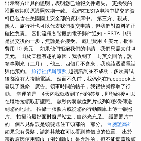
出示警方出具的證明，表明您已通報文件遺失。 更換後的
護照效期與原護照效期一致。 我們在ESTA申請中提交的資
料已包含在美國國土安全部的資料庫中。 第三方、親戚、
熟人、旅行社也可以代表我們提交申請，但我們對資料的正
確性負責。 審批流程各階段的電子郵件通知 - ESTA 申請
是提交後的一步，無論是否接受。 處理費用 4 美元，批准
費用 10 美元。 如果他們拒絕我們的申請，我們只需支付 4
美元。 出於某種有趣的原因，我收到了一封英文回信，說
領事剛來（二月），他三、四個月不會來，我應該透過電話
與他預約。
旅行社代辦護照
起初諮詢並不成功，多次嘗試
後都沒有人接聽電話。 然而不久前，我偶然在Facebook上
發現了幾條「廣告」領事時間的帖子，我很快就採取了行
動。 幸運的是，4天內我就收到了他的答复，即預約後可以
在堪培拉領取新護照。 數秒內將數位照片或列印影像傳送
到您的地址。 拍攝一張照片或從您的行動圖庫上傳一張照
片。 拍攝時最好面對窗戶站立，自然光充足。 護照照片中
的一個常見錯誤是頭髮遮住了頭部的一部分。
台胞證高雄
如果您有長髮，請將其戴在可以看到整個臉的位置。 出於
宗教原因使用頭巾（例如圍巾）是允許的，但不能遮蓋臉頰