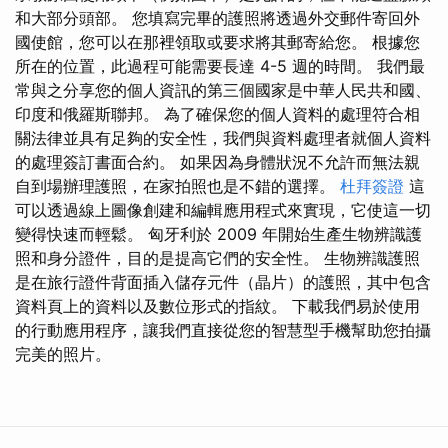
和大部分頭部。 您填寫完畢的護照將透過外交郵件寄回外
國使館，您可以在那裡領取或要求將其郵寄給您。 根據您
所在的位置，此過程可能需要長達 4-5 週的時間。 我們最
常與之分享您的個人資訊的第三個國家是中華人民共和國、
印度和俄羅斯聯邦。 為了確保您的個人資料的處理符合相
關法律並具有足夠的安全性，我們與資料處理者就個人資料
的處理簽訂書面合約。 如果因為身體狀況不允許而無法親
自到場辦理護照，在家拍照也是不錯的選擇。
杜拜簽證
這
可以透過線上圖像創建和編輯應用程式來實現，它使這一切
變得快速而輕鬆。 匈牙利於 2009 年開始生產生物辨識護
照和身分證件，目的是提高它們的安全性。 生物辨識護照
是在旅行證件背面插入儲存元件（晶片）的護照，其中包含
資料頁上的資料以及數位形式的指紋。 下載我們易於使用
的行動應用程序，讓我們直接從您的智慧型手機幫助您拍攝
完美的照片。