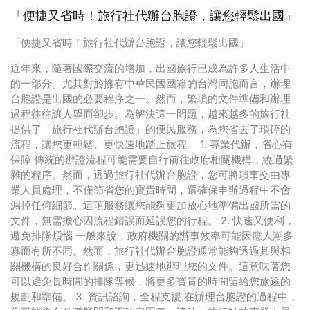
「便捷又省時！旅行社代辦台胞證，讓您輕鬆出國」
「便捷又省時！旅行社代辦台胞證，讓您輕鬆出國」
近年來，隨著國際交流的增加，出國旅行已成為許多人生活中
的一部分。尤其對於擁有中華民國國籍的台灣同胞而言，辦理
台胞證是出國的必要程序之一。然而，繁瑣的文件準備和辦理
過程往往讓人望而卻步。為解決這一問題，越來越多的旅行社
提供了「旅行社代辦台胞證」的便民服務，為您省去了瑣碎的
流程，讓您更輕鬆、更快速地踏上旅程。 1. 專業代辦，省心有
保障 傳統的辦證流程可能需要自行前往政府相關機構，繞過繁
雜的程序。然而，透過旅行社代辦台胞證，您可將瑣事交由專
業人員處理，不僅節省您的寶貴時間，還確保申辦過程中不會
漏掉任何細節。這項服務讓您能夠更加放心地準備出國所需的
文件，無需擔心因流程錯誤而延誤您的行程。 2. 快速又便利，
避免排隊煩惱 一般來說，政府機關的辦事效率可能因應人潮多
寡而有所不同。然而，旅行社代辦台胞證通常能夠透過其與相
關機構的良好合作關係，更迅速地辦理您的文件。這意味著您
可以避免長時間的排隊等候，將更多寶貴的時間留給您旅途的
規劃和準備。 3. 資訊諮詢，全程支援 在辦理台胞證的過程中，