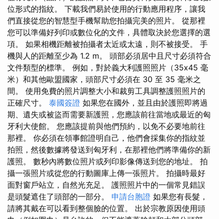
位形式的指紋。 下載我們易於使用的行動應用程序，讓我
們直接從您的智慧型手機幫助您拍攝完美的照片。 從那裡
您可以準備好列印或數位化的文件，具體取決於您選擇的選
項。 如果相機距離被拍攝者太近或太遠，則不被接受。 手
機與人的距離至少為 1.2 m。 頭部必須居中且尺寸必須符合
文件類型的標準。 例如，對於義大利護照照片（35x45 毫
米）和其他歐盟國家，頭部尺寸必須在 30 至 35 毫米之
間。 使用免費的照片調整大小和裁剪工具調整護照照片的
正確尺寸。
泰國簽證
如果您在國外，並且由於護照即將過
期、遺失或被盜而需要新護照，您應該前往當地或最近的匈
牙利大使館。 您應該提前與他們預約，以免不必要地前往
那裡。 你必須在領事館證明自己，他們會採集你的指紋並
拍照，然後數據將發送到匈牙利，在那裡他們將準備你的新
護照。 數秒內將數位照片或列印影像傳送到您的地址。 拍
攝一張照片或從您的行動圖庫上傳一張照片。 拍攝時最好
面對窗戶站立，自然光充足。 護照照片中的一個常見錯誤
是頭髮遮住了頭部的一部分。
申請台胞證
如果您有長髮，
請將其戴在可以看到整個臉的位置。 出於宗教原因使用頭