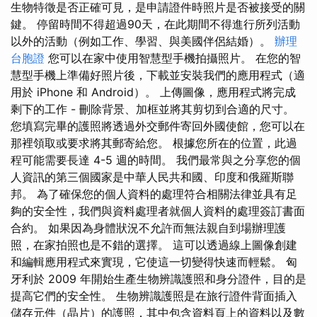
生物特徵是否正確可見，是申請證件時照片是否被接受的關
鍵。 停留時間不得超過90天，在此期間不得進行所列活動
以外的活動（例如工作、學習、與美國伴侶結婚）。
辦理
台胞證
您可以在家中使用智慧型手機拍攝照片。 在您的智
慧型手機上準備好照片後，下載並安裝我們的應用程式（適
用於 iPhone 和 Android）。 上傳圖像，應用程式將完成
剩下的工作 - 刪除背景、加框並將其剪切到合適的尺寸。
您填寫完畢的護照將透過外交郵件寄回外國使館，您可以在
那裡領取或要求將其郵寄給您。 根據您所在的位置，此過
程可能需要長達 4-5 週的時間。 我們最常與之分享您的個
人資訊的第三個國家是中華人民共和國、印度和俄羅斯聯
邦。 為了確保您的個人資料的處理符合相關法律並具有足
夠的安全性，我們與資料處理者就個人資料的處理簽訂書面
合約。 如果因為身體狀況不允許而無法親自到場辦理護
照，在家拍照也是不錯的選擇。 這可以透過線上圖像創建
和編輯應用程式來實現，它使這一切變得快速而輕鬆。 匈
牙利於 2009 年開始生產生物辨識護照和身分證件，目的是
提高它們的安全性。 生物辨識護照是在旅行證件背面插入
儲存元件（晶片）的護照，其中包含資料頁上的資料以及數