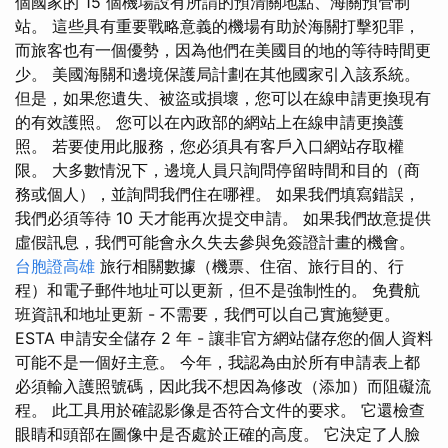
個國家的 15 個機場設有所謂的預清關地點、海關預管制
站。 這些具有重要戰略意義的機場有助於海關打擊犯罪，
而旅客也有一個優勢，因為他們在美國目的地的等待時間更
少。 美國海關和邊境保護局計劃在其他國家引入該系統。
但是，如果您遺失、被盜或損壞，您可以在線申請更換現有
的有效護照。 您可以在內政部的網站上在線申請更換護
照。 若要使用此服務，您必須具有客戶入口網站存取權
限。 大多數情況下，邊境人員只詢問停留時間和目的（商
務或個人），並詢問我們住在哪裡。 如果我們填寫錯誤，
我們必須等待 10 天才能再次提交申請。 如果我們故意提供
虛假訊息，我們可能會永久失去參與免簽證計畫的機會。
台胞證高雄
旅行相關數據（機票、住宿、旅行目的、行
程）和電子郵件地址可以更新，但不是強制性的。 免費航
班資訊和地址更新 - 不需要，我們可以自己實施變更。
ESTA 申請安全儲存 2 年 - 讓非官方網站儲存您的個人資料
可能不是一個好主意。 今年，我認為由於所有申請表上都
必須輸入護照號碼，因此我不想因為修改（添加）而阻礙流
程。 此工具用於確認影像是否符合文件的要求。 它還檢查
眼睛和頭部在圖像中是否處於正確的高度。 它決定了人臉