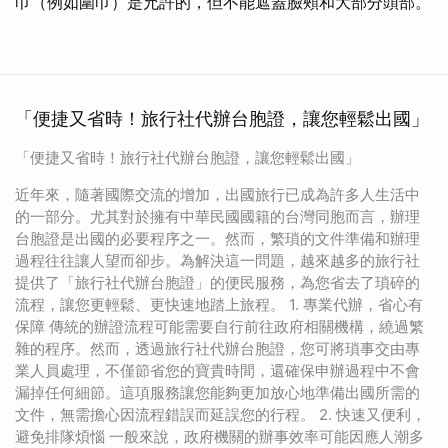
巾（例如圍巾）是允許的，但不能遮蓋臉頰和大部分頭部。
「便捷又省時！旅行社代辦台胞證，讓您輕鬆出國」
「便捷又省時！旅行社代辦台胞證，讓您輕鬆出國」
近年來，隨著國際交流的增加，出國旅行已成為許多人生活中
的一部分。尤其對於擁有中華民國國籍的台灣同胞而言，辦理
台胞證是出國的必要程序之一。然而，繁瑣的文件準備和辦理
過程往往讓人望而卻步。為解決這一問題，越來越多的旅行社
提供了「旅行社代辦台胞證」的便民服務，為您省去了瑣碎的
流程，讓您更輕鬆、更快速地踏上旅程。 1. 專業代辦，省心有
保障 傳統的辦證流程可能需要自行前往政府相關機構，繞過繁
雜的程序。然而，透過旅行社代辦台胞證，您可將瑣事交由專
業人員處理，不僅節省您的寶貴時間，還確保申辦過程中不會
漏掉任何細節。這項服務讓您能夠更加放心地準備出國所需的
文件，無需擔心因流程錯誤而延誤您的行程。 2. 快速又便利，
避免排隊煩惱 一般來說，政府機關的辦事效率可能因應人潮多