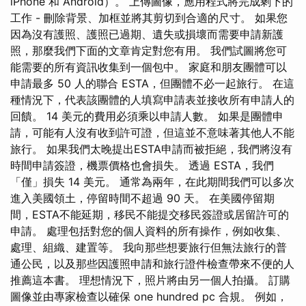
iPhone 和 Android）。 上傳圖像，應用程式將完成剩下的
工作 - 刪除背景、加框並將其剪切到合適的尺寸。 如果您
因為沒有護照、護照已過期、遺失或損壞而需要申請新護
照，那麼我們下面的文章肯定對您有用。 我們試圖將您可
能需要的所有資訊收集到一個包中。 家庭和朋友團體可以
申請最多 50 人的聯合 ESTA，但團體不必一起旅行。 在這
種情況下，代表該團體的人填寫申請表並接收所有申請人的
回饋。 14 美元的費用必須乘以申請人數。 如果是團體申
請，可能有人沒有收到許可證，但這並不意味著其他人不能
旅行。 如果我們太晚提出ESTA申請而被拒絕，我們將沒有
時間申請簽證，機票價格也會損失。 透過 ESTA，我們
「僅」損失 14 美元。 通常為兩年，在此期間我們可以多次
進入美國領土，停留時間不超過 90 天。 在美國停留期
間，ESTA不能延期，移民不能提交移民簽證或居留許可的
申請。 處理包括對您的個人資料的所有操作，例如收集、
處理、組織、建置等。 我向那些想要旅行但無法旅行的普
通公民，以及那些因護照申請和旅行證件檢查帶來不便的人
推薦這本書。 理想情況下，照片將由另一個人拍攝。 訂購
圖像並由專家檢查以確保 one hundred pc 合規。 例如，