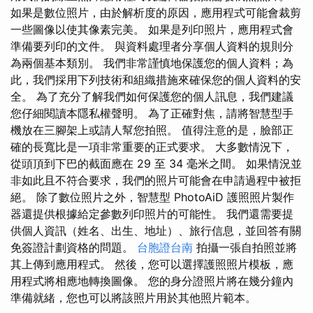
如果是數位照片，由於解析度的原因，應用程式可能會裁剪
一些圖像以使其像素完美。 如果是列印照片，應用程式會
準備要列印的文件。 與資料處理者分享個人資料的規則分
為兩個基本類別。 我們非常謹慎地保護您的個人資料；為
此，我們採用下列技術和組織措施來確保您的個人資料的安
全。 為了充分了解我們如何保護您的個人訊息，我們建議
您仔細閱讀本隱私權聲明。 為了正確對焦，請將智慧型手
機放在三腳架上或請人幫您拍照。 值得注意的是，臉部正
確的長寬比是一項非常重要的正式要求。 大多數情況下，
從頭頂到下巴的截面應在 29 至 34 毫米之間。 如果情況並
非如此且不符合要求，我們的照片可能會在申請過程中被拒
絕。 除了數位照片之外，智慧型 PhotoAiD 護照照片製作
器還提供根據給定參數列印照片的可能性。 我們還需要提
供個人資訊（姓名、出生、地址）、旅行信息，並回答有關
免簽證計劃資格的問題。
台胞證台南
拍攝一張自拍照並將
其上傳到應用程式。 然後，您可以選擇護照照片模板，應
用程式將相應地轉換圖像。 您的身分證照片將在幾分鐘內
準備就緒，您也可以將該照片用於其他照片範本。