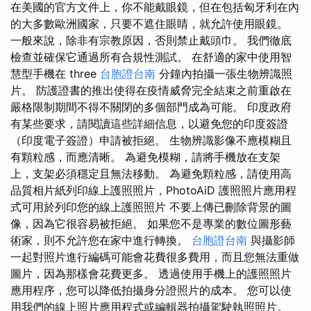
在美國的官方文件上，你不能戴眼鏡，但在包括匈牙利在內
的大多數歐洲國家，只要不遮住眼睛，就允許使用眼鏡。
一般來說，除非有宗教原因，否則禁止戴頭巾。 我們徹底
檢查並確保它通過所有合規性測試。 在舒適的家中使用智
慧型手機在 three
台胞證台南
分鐘內拍攝一張生物辨識照
片。 防護證書的推出使得在疫情威脅完全結束之前重啟在
嚴格限制期間不得不關閉的多個部門成為可能。 印度政府
有某些要求，請閱讀這些詳細信息，以避免您的印度簽證
（印度電子簽證）申請被拒絕。 生物辨識影像不應模糊且
有顆粒感，而應清晰。 為避免模糊，請將手機放在支架
上，支架必須穩定且無法移動。 為避免顆粒感，請使用高
品質相片紙列印線上護照照片，PhotoAiD 護照照片應用程
式可用於列印您的線上護照照片 不要上傳已刪除背景的圖
像，因為它很容易被拒絕。 如果您不是專業的數位圖形藝
術家，則不允許您在家中進行轉換。
台胞證台南
與攝影師
一起對照片進行編碼可能會花費很多費用，而且您無法重做
圖片，因為那樣會花費更多。 透過使用手機上的護照照片
應用程序，您可以降低拍攝身分證照片的成本。 您可以使
用我們的線上照片應用程式或編輯器拍攝駕駛執照照片。