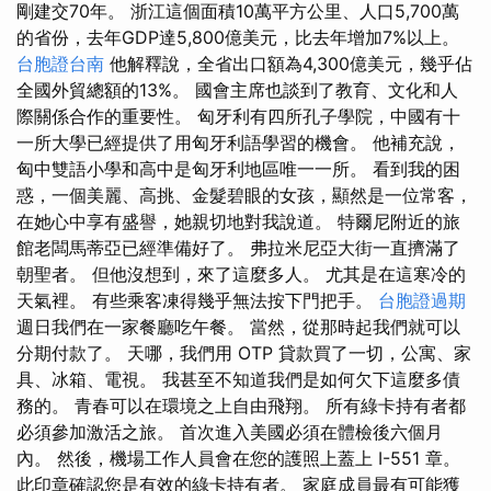
剛建交70年。 浙江這個面積10萬平方公里、人口5,700萬
的省份，去年GDP達5,800億美元，比去年增加7%以上。
台胞證台南
他解釋說，全省出口額為4,300億美元，幾乎佔
全國外貿總額的13%。 國會主席也談到了教育、文化和人
際關係合作的重要性。 匈牙利有四所孔子學院，中國有十
一所大學已經提供了用匈牙利語學習的機會。 他補充說，
匈中雙語小學和高中是匈牙利地區唯一一所。 看到我的困
惑，一個美麗、高挑、金髮碧眼的女孩，顯然是一位常客，
在她心中享有盛譽，她親切地對我說道。 特爾尼附近的旅
館老闆馬蒂亞已經準備好了。 弗拉米尼亞大街一直擠滿了
朝聖者。 但他沒想到，來了這麼多人。 尤其是在這寒冷的
天氣裡。 有些乘客凍得幾乎無法按下門把手。
台胞證過期
週日我們在一家餐廳吃午餐。 當然，從那時起我們就可以
分期付款了。 天哪，我們用 OTP 貸款買了一切，公寓、家
具、冰箱、電視。 我甚至不知道我們是如何欠下這麼多債
務的。 青春可以在環境之上自由飛翔。 所有綠卡持有者都
必須參加激活之旅。 首次進入美國必須在體檢後六個月
內。 然後，機場工作人員會在您的護照上蓋上 I-551 章。
此印章確認您是有效的綠卡持有者。 家庭成員最有可能獲