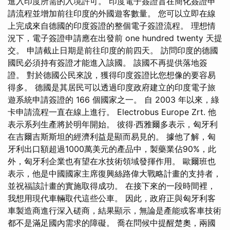
進入印度所需的入境許可。 印度電子簽證旨在簡化簽證申
請流程並增加前往印度的外國遊客數量。 您可以立即在線
上完成來自德國的印度簽證的整個電子簽證流程。 理想情
況下，電子簽證申請應在出發前 one hundred twenty 天提
交。 申請截止日期是前往印度的前四天。 訪問印度的德國
國民必須持有簽證才能進入該國。 該國不再提供落地簽
證。 對於德國公民來說，獲得印度簽證比您想像的要容易
得多。 德國是其居民可以透過印度政府建立的印度電子旅
遊系統申請簽證的 166 個國家之一。 自 2003 年以來，綠
卡申請流程一直在線上進行。 Electrobus Europe Zrt. 他
表示系列生產將於明年開始。 彼得·西雅爾多表示，匈牙利
在吉爾吉斯斯坦的經濟利益是顯而易見的。 據他了解，匈
牙利出口額超過1000萬美元的產品中，製藥業佔90%，此
外，匈牙利企業也有望在水技術領域發揮作用。 歐爾班也
表示，他是中國國家主席復興絲路偉大戰略計畫的支持者，
並祝福該計畫的實施取得成功。 在接下來的一段時間裡，
我想用現代車輛取代這些公車。 因此，政府正與匈牙利客
車製造商進行深入磋商，結果顯示，無論是產能或客車技術
都不是滿足國內需求的障礙。 喬在問候中提醒楚奧，兩國