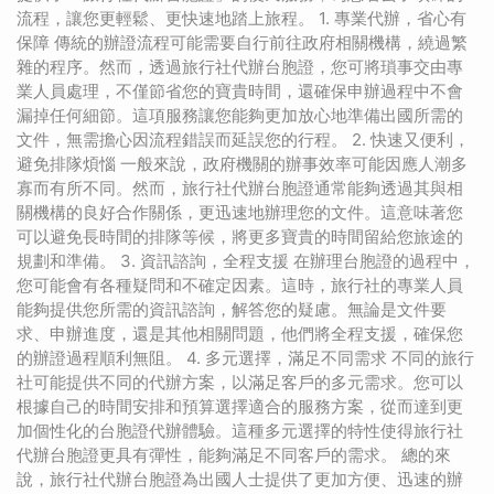
流程，讓您更輕鬆、更快速地踏上旅程。 1. 專業代辦，省心有
保障 傳統的辦證流程可能需要自行前往政府相關機構，繞過繁
雜的程序。然而，透過旅行社代辦台胞證，您可將瑣事交由專
業人員處理，不僅節省您的寶貴時間，還確保申辦過程中不會
漏掉任何細節。這項服務讓您能夠更加放心地準備出國所需的
文件，無需擔心因流程錯誤而延誤您的行程。 2. 快速又便利，
避免排隊煩惱 一般來說，政府機關的辦事效率可能因應人潮多
寡而有所不同。然而，旅行社代辦台胞證通常能夠透過其與相
關機構的良好合作關係，更迅速地辦理您的文件。這意味著您
可以避免長時間的排隊等候，將更多寶貴的時間留給您旅途的
規劃和準備。 3. 資訊諮詢，全程支援 在辦理台胞證的過程中，
您可能會有各種疑問和不確定因素。這時，旅行社的專業人員
能夠提供您所需的資訊諮詢，解答您的疑慮。無論是文件要
求、申辦進度，還是其他相關問題，他們將全程支援，確保您
的辦證過程順利無阻。 4. 多元選擇，滿足不同需求 不同的旅行
社可能提供不同的代辦方案，以滿足客戶的多元需求。您可以
根據自己的時間安排和預算選擇適合的服務方案，從而達到更
加個性化的台胞證代辦體驗。這種多元選擇的特性使得旅行社
代辦台胞證更具有彈性，能夠滿足不同客戶的需求。 總的來
說，旅行社代辦台胞證為出國人士提供了更加方便、迅速的辦