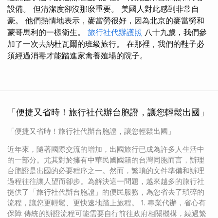
設備。 但清潔度卻沒那麼重要。 美國人對此感到非常自
豪。 他們熱情地表示，麥當勞很好，因為北京的麥當勞和
蒙哥馬利的一樣衛生。
旅行社代辦護照
八十九歲，我們參
加了一次去納杜瓦爾的班級旅行。 在那裡，我們的鞋子必
須經過消毒才能踏進家禽養殖場的院子。
「便捷又省時！旅行社代辦台胞證，讓您輕鬆出國」
「便捷又省時！旅行社代辦台胞證，讓您輕鬆出國」
近年來，隨著國際交流的增加，出國旅行已成為許多人生活中
的一部分。尤其對於擁有中華民國國籍的台灣同胞而言，辦理
台胞證是出國的必要程序之一。然而，繁瑣的文件準備和辦理
過程往往讓人望而卻步。為解決這一問題，越來越多的旅行社
提供了「旅行社代辦台胞證」的便民服務，為您省去了瑣碎的
流程，讓您更輕鬆、更快速地踏上旅程。 1. 專業代辦，省心有
保障 傳統的辦證流程可能需要自行前往政府相關機構，繞過繁