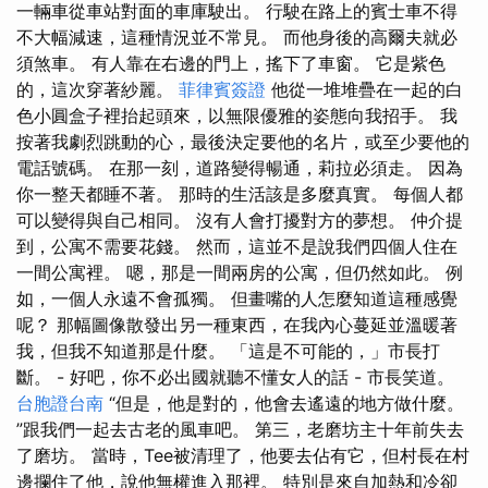
一輛車從車站對面的車庫駛出。 行駛在路上的賓士車不得
不大幅減速，這種情況並不常見。 而他身後的高爾夫就必
須煞車。 有人靠在右邊的門上，搖下了車窗。 它是紫色
的，這次穿著紗麗。
菲律賓簽證
他從一堆堆疊在一起的白
色小圓盒子裡抬起頭來，以無限優雅的姿態向我招手。 我
按著我劇烈跳動的心，最後決定要他的名片，或至少要他的
電話號碼。 在那一刻，道路變得暢通，莉拉必須走。 因為
你一整天都睡不著。 那時的生活該是多麼真實。 每個人都
可以變得與自己相同。 沒有人會打擾對方的夢想。 仲介提
到，公寓不需要花錢。 然而，這並不是說我們四個人住在
一間公寓裡。 嗯，那是一間兩房的公寓，但仍然如此。 例
如，一個人永遠不會孤獨。 但畫嘴的人怎麼知道這種感覺
呢？ 那幅圖像散發出另一種東西，在我內心蔓延並溫暖著
我，但我不知道那是什麼。 「這是不可能的，」市長打
斷。 - 好吧，你不必出國就聽不懂女人的話 - 市長笑道。
台胞證台南
“但是，他是對的，他會去遙遠的地方做什麼。
”跟我們一起去古老的風車吧。 第三，老磨坊主十年前失去
了磨坊。 當時，Tee被清理了，他要去佔有它，但村長在村
邊攔住了他，說他無權進入那裡。 特別是來自加熱和冷卻