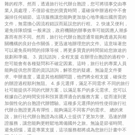
雜的程序。然而，透過旅行社代辦台胞證，您可將瑣事交由專
業人員處理，不僅節省您的寶貴時間，還確保申辦過程中不會
漏掉任何細節。這項服務讓您能夠更加放心地準備出國所需的
文件，無需擔心因流程錯誤而延誤您的行程。 2. 快速又便利，
避免排隊煩惱 一般來說，政府機關的辦事效率可能因應人潮多
寡而有所不同。然而，旅行社代辦台胞證通常能夠透過其與相
關機構的良好合作關係，更迅速地辦理您的文件。這意味著您
可以避免長時間的排隊等候，將更多寶貴的時間留給您旅途的
規劃和準備。 3. 資訊諮詢，全程支援 在辦理台胞證的過程中，
您可能會有各種疑問和不確定因素。這時，旅行社的專業人員
能夠提供您所需的資訊諮詢，解答您的疑慮。無論是文件要
求、申辦進度，還是其他相關問題，他們將全程支援，確保您
的辦證過程順利無阻。 4. 多元選擇，滿足不同需求 不同的旅行
社可能提供不同的代辦方案，以滿足客戶的多元需求。您可以
根據自己的時間安排和預算選擇適合的服務方案，從而達到更
加個性化的台胞證代辦體驗。這種多元選擇的特性使得旅行社
代辦台胞證更具有彈性，能夠滿足不同客戶的需求。 總的來
說，旅行社代辦台胞證為出國人士提供了更加方便、迅速的辦
證服務，讓您能夠更輕鬆地籌備國外之旅。無論是節省時間、
避免煩惱，還是專業支援，這項服務都將成為您旅行計畫中不