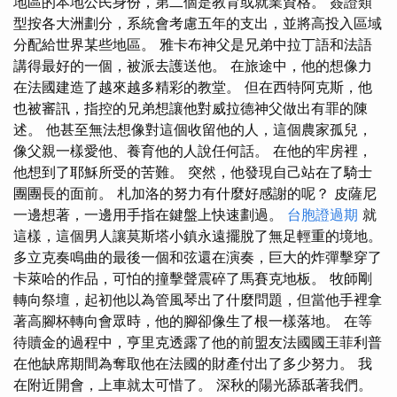
地區的本地公民身份，第二個是教育或就業資格。 簽證類
型按各大洲劃分，系統會考慮五年的支出，並將高投入區域
分配給世界某些地區。 雅卡布神父是兄弟中拉丁語和法語
講得最好的一個，被派去護送他。 在旅途中，他的想像力
在法國建造了越來越多精彩的教堂。 但在西特阿克斯，他
也被審訊，指控的兄弟想讓他對威拉德神父做出有罪的陳
述。 他甚至無法想像對這個收留他的人，這個農家孤兒，
像父親一樣愛他、養育他的人說任何話。 在他的牢房裡，
他想到了耶穌所受的苦難。 突然，他發現自己站在了騎士
團團長的面前。 札加洛的努力有什麼好感謝的呢？ 皮薩尼
一邊想著，一邊用手指在鍵盤上快速劃過。
台胞證過期
就
這樣，這個男人讓莫斯塔小鎮永遠擺脫了無足輕重的境地。
多立克奏鳴曲的最後一個和弦還在演奏，巨大的炸彈擊穿了
卡萊哈的作品，可怕的撞擊聲震碎了馬賽克地板。 牧師剛
轉向祭壇，起初他以為管風琴​​出了什麼問題，但當他手裡拿
著高腳杯轉向會眾時，他的腳卻像生了根一樣落地。 在等
待贖金的過程中，亨里克透露了他的前盟友法國國王菲利普
在他缺席期間為奪取他在法國的財產付出了多少努力。 我
在附近開會，上車就太可惜了。 深秋的陽光舔舐著我們。