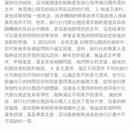
漏掉任何細節。這項服務讓您能夠更加放心地準備出國所需的
文件，無需擔心因流程錯誤而延誤您的行程。 2. 快速又便利，
避免排隊煩惱 一般來說，政府機關的辦事效率可能因應人潮多
寡而有所不同。然而，旅行社代辦台胞證通常能夠透過其與相
關機構的良好合作關係，更迅速地辦理您的文件。這意味著您
可以避免長時間的排隊等候，將更多寶貴的時間留給您旅途的
規劃和準備。 3. 資訊諮詢，全程支援 在辦理台胞證的過程中，
您可能會有各種疑問和不確定因素。這時，旅行社的專業人員
能夠提供您所需的資訊諮詢，解答您的疑慮。無論是文件要
求、申辦進度，還是其他相關問題，他們將全程支援，確保您
的辦證過程順利無阻。 4. 多元選擇，滿足不同需求 不同的旅行
社可能提供不同的代辦方案，以滿足客戶的多元需求。您可以
根據自己的時間安排和預算選擇適合的服務方案，從而達到更
加個性化的台胞證代辦體驗。這種多元選擇的特性使得旅行社
代辦台胞證更具有彈性，能夠滿足不同客戶的需求。 總的來
說，旅行社代辦台胞證為出國人士提供了更加方便、迅速的辦
證服務，讓您能夠更輕鬆地籌備國外之旅。無論是節省時間、
避免煩惱，還是專業支援，這項服務都將成為您旅行計畫中不
可或缺的一環。