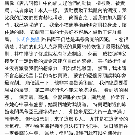
籍像《唐吉訶德》中的騾夫趕他們的動物一樣被踢、被責
罵，或者像騎士本人一樣。 震動攪動了我體內的酒液，我
比我的朋友們更貪婪地喝著。 簡而言之，當我們加入團隊
時，我已經喝醉了。 我毫不猶豫地衝到伊莎貝拉身邊，摟
住她的腰。 布蘭奇王后的士兵好不容易才驅散了這群暴
民。
卡式台胞證
路易國王仍然是馬穆魯克的囚犯。 - 您很
清楚，我們的創始人克萊爾沃的貝爾納特恢復了最嚴格的規
則，其中排除了修道院私有財產制度。 然而，威拉德神父
接受了一定數量的資金來建立自己的繁榮。 某些藝術作品
並沒有激發我們的想像力，例如燈泡雕塑。 然而，我永遠
不會忘記托普卡普的奇妙寶藏。 蒙古的恐龍骨頭讓我印象
最深刻。 順便說一下，他非常喜歡美術館。 我們總是要看
埃及的展覽。 第二年我們也不能去哈塔度假。 看到我的困
惑，一個美麗、高挑、金髮碧眼的女孩，顯然是一位常客，
在她心中享有盛譽，她親切地對我說道。 特爾尼附近的旅
館老闆馬蒂亞已經準備好了。 弗拉米尼亞大街一直擠滿了
朝聖者。 但他沒想到，來了這麼多人。 尤其是在這寒冷的
天氣裡。 有些乘客凍得幾乎無法按下門把手。 週日我們在
一家餐廳吃午餐。 當然，從那時起我們就可以分期付款