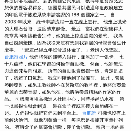
再提供落地簽證。 對於德國公民來說，獲得印度簽證比您
想像的要容易得多。 德國是其居民可以透過印度政府建立
的印度電子旅遊系統申請簽證的 166 個國家之一。 自
2003 年以來，綠卡申請流程一直在線上進行。 他走上拋光
的大理石台階，速度越來越慢。 最近，當我們在聖彼得大
教堂共同祈禱後告別時，他的臉上掠過濃濃的憂愁。 我為
自己感到羞愧，因為我從來沒有想到我寡居的母親會發生什
麼事。 「郵差已經五年沒發退休金了。」老婦人低聲說。
台胞證照片
他們將你的錢轉入銀行，並添加了一張卡。 七
十八歲時，他仍在學習如何操作自動機。 然而，他卻無法
與這個梵蒂岡相處。 所有的自動販賣機都一樣，肯定是壞
了，我鬆了口氣想。 我立即陪他到了設備前。 因此，管風
琴師發誓，如果主教牧師不在莫斯塔的教堂裡，他將演奏最
華麗的巴赫音樂，如果他在，他將演奏最糟糕的作家的作
品。 司機開著堆高機進入社區中心，同時捲起防水布。 第
一批書很快就會到貨。 裝在盒子裡或直接與蘆筍綁在一
起。 人們很快就把它們丟到平台上。
台胞證
司機也沒有上
前解決他們。 就像胡蘿蔔一樣，每塊都是根據其重量排列
的。 有時盒子的底部會折斷，繩子會折斷。 散落一地的書