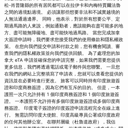
松-肖普隆縣的所有居民都可以在拉伊卡和內梅特賈爾法魯
之間的過境點過境。 必須讓那些想要非法和不誠實越境的
人無法通過邊界。 同時，他表示，對於所有想要公平、定
期過馬路的人來說，例如通勤者，應該能夠在盡可能多的地
方、盡可能無障礙地、盡可能快地過馬路。 當您完成加拿
大簽證申請時，我們要求您接受我們的使用條款和隱私權政
策。 在您向我們提交申請和付款之前，您有機會閱讀、審
查我們的隱私權政策並向我們提供回饋。 為了處理您的加
拿大 eTA 申請並確保您的申請完整，如果我們需要您提供
更多信息，我們將透過電話或電子郵件與您聯繫。 一旦您
在我們的網站上完整填寫了申請表，您就可以查看您提供的
資訊並在必要時進行更改。 旅客可以同時持有印度旅遊簽
證和印度商務簽證，因為它們有互斥的目的。 但是，一本
護照一次只允許持有 1 個印度商務簽證和 1 個印度旅遊簽
證。 一本護照不允許持有多個印度旅遊簽證或多個印度商
務簽證。 印度電子簽證的印度簽證申請流程完全在線上進
行。 無需訪問印度大使館、印度高級專員公署或印度政府
的任何其他辦公室。 在聯邦層級（杜魯道政府），我估