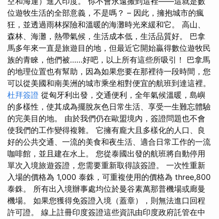
空和海運）進入印度。 你不會永遠搬到這裡——這就是數
位遊牧生活的全部意義，不是嗎？ – 因此，擁抱城市的瘋
狂，並透過雨林探險和溫暖的海灘時光來緩和它。 高山、
森林、海灘，熱帶氣候，生活成本低，生活品質好。 巴拿
馬多年來一直是旅遊目的地，但最近它開始贏得數位遊牧民
族的青睞，他們被……好吧，以上所有這些所吸引！ 巴拿馬
的地理位置也有幫助，因為如果您要在那裡待一段時間，您
可以從美國和南美洲的城市乘坐相對便宜的航班到達這裡。
杜拜簽證
從匈牙利出發，交通便利，全年氣候溫暖，島嶼
的多樣性，使其成為擺脫灰色日常生活、享受一生難忘體驗
的完美目的地。 由於我們仍在歐盟境內，簽證問題也不會
使我們的工作變得複雜。 它擁有龐大且多樣化的人口、良
好的公共交通、一流的美食和夜生活、適合日常工作的一流
咖啡館，並且建在水上。 您從泰國出發的航班將自動停用
單次入境旅遊簽證，您需要重新取得該簽證。 一次性重新
入場的價格為 1,000 泰銖，可重複使用的價格為 three,800
泰銖。 所有出入境辦事處均位於曼谷素萬那普機場或廊曼
機場。 如果您獲得免簽證入境（蓋章），則無法進口回程
許可證。 線上註冊印度簽證這些資訊由印度政府託管在中