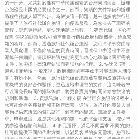
的一部分。尤其對於擁有中華民國國籍的台灣同胞而言，辦理
台胞證是出國的必要程序之一。然而，繁瑣的文件準備和辦理
過程往往讓人望而卻步。為解決這一問題，越來越多的旅行社
提供了「旅行社代辦台胞證」的便民服務，為您省去了瑣碎的
流程，讓您更輕鬆、更快速地踏上旅程。 1. 專業代辦，省心有
保障 傳統的辦證流程可能需要自行前往政府相關機構，繞過繁
雜的程序。然而，透過旅行社代辦台胞證，您可將瑣事交由專
業人員處理，不僅節省您的寶貴時間，還確保申辦過程中不會
漏掉任何細節。這項服務讓您能夠更加放心地準備出國所需的
文件，無需擔心因流程錯誤而延誤您的行程。 2. 快速又便利，
避免排隊煩惱 一般來說，政府機關的辦事效率可能因應人潮多
寡而有所不同。然而，旅行社代辦台胞證通常能夠透過其與相
關機構的良好合作關係，更迅速地辦理您的文件。這意味著您
可以避免長時間的排隊等候，將更多寶貴的時間留給您旅途的
規劃和準備。 3. 資訊諮詢，全程支援 在辦理台胞證的過程中，
您可能會有各種疑問和不確定因素。這時，旅行社的專業人員
能夠提供您所需的資訊諮詢，解答您的疑慮。無論是文件要
求、申辦進度，還是其他相關問題，他們將全程支援，確保您
的辦證過程順利無阻。 4. 多元選擇，滿足不同需求 不同的旅行
社可能提供不同的代辦方案，以滿足客戶的多元需求。您可以