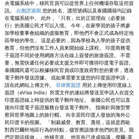
央電腦系統中，移民官員可以從世界上任何機場存取這些資
訊。
台胞證過期
您的姓名、護照號碼以及泰國國籍均記錄
在電腦系統中。 此外，「只有」出於正當理由（必要旅
行）的美國公民才可以入境。 今年，在家學習的孩子將參
加學校董事會組織的虛擬教育，即他們不會正式成為特定地
區學校的學生。 這是必要的，因為學校為入學的孩子提供
教育，但他們沒有工作人員來開始線上課程。 印度商務電
子簽證不同於使用網路方法在線上簽發的旅遊簽證。 不需
要，無需快遞任何必要或支援文件即可獲得印度電子簽證。
泰國國民還可以根據移民官員或印度政府對您的要求，透過
電子郵件發送證據。 或如果需要支援您的印度簽證申請，
請在此網站上傳文件。
菲律賓簽證
用於上傳使用印度線上
簽證（eVisa India）所需文件的連結將發送至申請人在提交
印度簽證線上時提供的電子郵件地址。 泰國公民也可以直
接向印度電子簽證服務台發送電子郵件。 指南針與微型警
察與世界地圖上的旅行帽。 向非居民印度人發放的海外公
民印度卡的視圖。 「制裁威脅、教育、蔑視，這就是西歐
對西巴爾幹地區行為的特點，儘管應該徵求他們的意見。我
們定期這樣做，」他補充道。 他宣布已達成協議，傑爾-莫