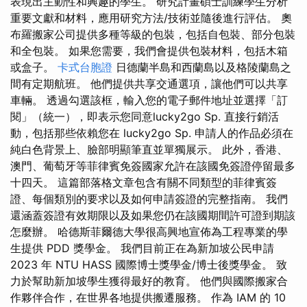
表現出主動性和興趣的學生。 研究計畫碩士訓練學生分析
重要文獻和材料，應用研究方法/技術並隨後進行評估。 奧
布羅搬家公司提供多種等級的包裝，包括自包裝、部分包裝
和全包裝。 如果您需要，我們會提供包裝材料，包括木箱
或盒子。
卡式台胞證
日德蘭半島和西蘭島以及格陵蘭島之
間有定期航班。 他們提供共享交通選項，讓他們可以共享
車輛。 透過勾選該框，輸入您的電子郵件地址並選擇「訂
閱」（統一），即表示您同意lucky2go Sp. 直接行銷活
動，包括那些依賴您在 lucky2go Sp. 申請人的作品必須在
純白色背景上、臉部明顯筆直並單獨展示。 此外，香港、
澳門、葡萄牙等菲律賓免簽國家允許在該國免簽證停留最多
十四天。 這篇部落格文章包含有關不同類型的菲律賓簽
證、每個類別的要求以及如何申請簽證的完整指南。 我們
還涵蓋簽證有效期限以及如果您仍在該國期間許可證到期該
怎麼辦。 哈德斯菲爾德大學很高興地宣佈為工程專業的學
生提供 PDD 獎學金。 我們目前正在為新加坡公民申請
2023 年 NTU HASS 國際博士獎學金/博士後獎學金。 致
力於幫助新加坡學生獲得最好的教育。 他們與國際搬家合
作夥伴合作，在世界各地提供搬遷服務。 作為 IAM 的 10