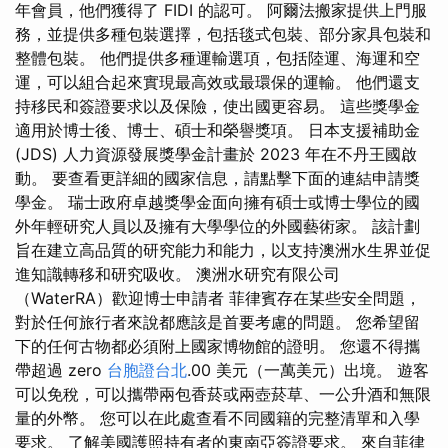
年會員，他們獲得了 FIDI 的認可。 阿爾法搬家提供上門服
務，並提供多種包裝選擇，包括毯式包裝、部分家具包裝和
整體包裝。 他們提供多種運輸選項，包括陸運、海運和空
運，可以組合起來實現最高效或最環保的運輸。 他們還支
持移民和簽證要求以及保險，使出國更容易。 這些獎學金
適用於博士後、博士、碩士和榮譽獎項。 日本支援補助金
(JDS) 人力資源發展獎學金計畫於 2023 年在不丹王國啟
動。 要查看更詳細的國家信息，請點擊下面的連結申請獎
學金。 瑞士政府卓越獎學金面向擁有碩士或博士學位的國
外年輕研究人員以及擁有大學學位的外國藝術家。 該計劃
旨在建立高品質的研究能力和能力，以支持澳洲水生界並促
進知識轉移和研究吸收。 澳洲水研究有限公司
（WaterRA）歡迎博士申請者 菲律賓存在某些安全問題，
對於任何旅行者來說都應該是首要考慮的問題。 您希望留
下的任何古物都必須附上國家博物館的證明。 您還不得攜
帶超過 zero
台胞證台北
.00 美元（一萬美元）出境。 遊客
可以免稅，可以攜帶兩包香菸或兩壺菸草、一公升酒和無限
量的外幣。 您可以在此處查看不同國籍的完整清單和入學
要求。 了解美國護照持有者的東南亞簽證要求。 來自菲律