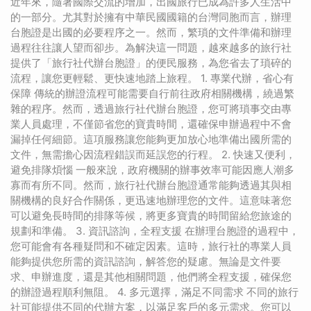
近年來，隨著國際交流的增加，出國旅行已成為許多人生活中
的一部分。尤其對於擁有中華民國國籍的台灣同胞而言，辦理
台胞證是出國的必要程序之一。然而，繁瑣的文件準備和辦理
過程往往讓人望而卻步。為解決這一問題，越來越多的旅行社
提供了「旅行社代辦台胞證」的便民服務，為您省去了瑣碎的
流程，讓您更輕鬆、更快速地踏上旅程。 1. 專業代辦，省心有
保障 傳統的辦證流程可能需要自行前往政府相關機構，繞過繁
雜的程序。然而，透過旅行社代辦台胞證，您可將瑣事交由專
業人員處理，不僅節省您的寶貴時間，還確保申辦過程中不會
漏掉任何細節。這項服務讓您能夠更加放心地準備出國所需的
文件，無需擔心因流程錯誤而延誤您的行程。 2. 快速又便利，
避免排隊煩惱 一般來說，政府機關的辦事效率可能因應人潮多
寡而有所不同。然而，旅行社代辦台胞證通常能夠透過其與相
關機構的良好合作關係，更迅速地辦理您的文件。這意味著您
可以避免長時間的排隊等候，將更多寶貴的時間留給您旅途的
規劃和準備。 3. 資訊諮詢，全程支援 在辦理台胞證的過程中，
您可能會有各種疑問和不確定因素。這時，旅行社的專業人員
能夠提供您所需的資訊諮詢，解答您的疑慮。無論是文件要
求、申辦進度，還是其他相關問題，他們將全程支援，確保您
的辦證過程順利無阻。 4. 多元選擇，滿足不同需求 不同的旅行
社可能提供不同的代辦方案，以滿足客戶的多元需求。您可以