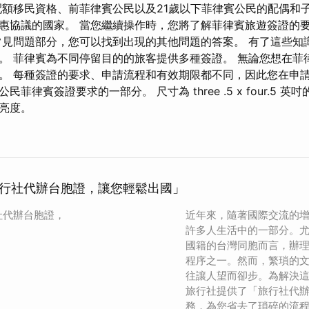
配額移民資格、前菲律賓公民以及21歲以下菲律賓公民的配偶和子
惠協議的國家。 當您繼續操作時，您將了解菲律賓旅遊簽證的
常見問題部分，您可以找到出現的其他問題的答案。 有了這些知
。 菲律賓為不同停留目的的旅客提供多種簽證。 無論您想在菲
。 每種簽證的要求、申請流程和有效期限都不同，因此您在申
菲律賓簽證要求的一部分。 尺寸為 three .5 x four.5 
亮度。
行社代辦台胞證，讓您輕鬆出國」
社代辦台胞證，
近年來，隨著國際交流的
許多人生活中的一部分。
國籍的台灣同胞而言，辦
程序之一。然而，繁瑣的
往讓人望而卻步。為解決
旅行社提供了「旅行社代
務，為您省去了瑣碎的流