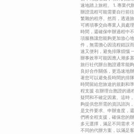
速地踏上旅程。 1. 專業
辦證流程可能需要自行前
繁雜的程序。然而，透過
可將瑣事交由專業人員處
時間，還確保申辦過程中
項服務讓您能夠更加放心
件，無需擔心因流程錯誤而延
速又便利，避免排隊煩惱 
辦事效率可能因應人潮多
旅行社代辦台胞證通常能
良好合作關係，更迅速地
著您可以避免長時間的排
時間留給您旅途的規劃和準備
程支援 在辦理台胞證的過
疑問和不確定因素。這時
夠提供您所需的資訊諮詢
是文件要求、申辦進度，
們將全程支援，確保您的辦
多元選擇，滿足不同需求 
不同的代辦方案，以滿足