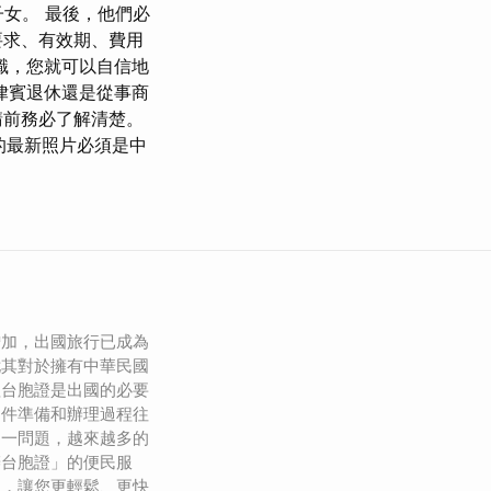
女。 最後，他們必
要求、有效期、費用
識，您就可以自信地
律賓退休還是從事商
請前務必了解清楚。
英吋的最新照片必須是中
增加，出國旅行已成為
尤其對於擁有中華民國
理台胞證是出國的必要
文件準備和辦理過程往
這一問題，越來越多的
辦台胞證」的便民服
程，讓您更輕鬆、更快