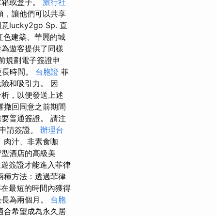
木箱或盒子。
旅行社
項，讓他們可以共享
ky2go Sp. 直
粉紅色建築、華麗的城
堡為遊客提供了同樣
提前規劃電子簽證申
更長時間。
台胞證
菲
險和吸引力。 因
分析，以便發送上述
響撤回同意之前期間
要普通簽證。 請注
館申請簽證。
辦理台
、肉汁、非素食咖
濟型酒店的高級美
旅遊簽證才能進入菲律
兩種方法：透過菲律
解在最短的時間內獲得
最長為兩個月。
台胞
適合希望成為永久居