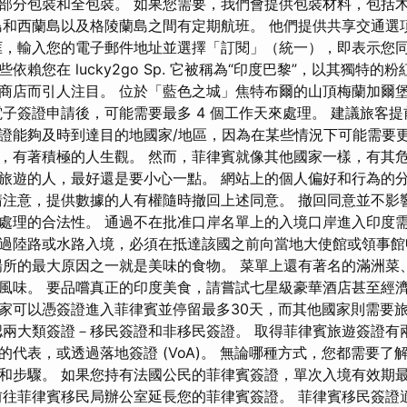
部分包裝和全包裝。 如果您需要，我們會提供包裝材料，包括
和西蘭島以及格陵蘭島之間有定期航班。 他們提供共享交通選
，輸入您的電子郵件地址並選擇「訂閱」（統一），即表示您同意luc
依賴您在 lucky2go Sp. 它被稱為“印度巴黎”，以其獨特的
商店而引人注目。 位於「藍色之城」焦特布爾的山頂梅蘭加爾
電子簽證申請後，可能需要最多 4 個工作天來處理。 建議旅客
證能夠及時到達目的地國家/地區，因為在某些情況下可能需要
，有著積極的人生觀。 然而，菲律賓就像其他國家一樣，有其危
旅遊的人，最好還是要小心一點。 網站上的個人偏好和行為的
請注意，提供數據的人有權隨時撤回上述同意。 撤回同意並不影
處理的合法性。 通過不在批准口岸名單上的入境口岸進入印度需
過陸路或水路入境，必須在抵達該國之前向當地大使館或領事
所的最大原因之一就是美味的食物。 菜單上還有著名的滿洲菜
風味。 要品嚐真正的印度美食，請嘗試七星級豪華酒店甚至經
個國家可以憑簽證進入菲律賓並停留最多30天，而其他國家則需要
認兩大類簽證－移民簽證和非移民簽證。 取得菲律賓旅遊簽證有
的代表，或透過落地簽證 (VoA)。 無論哪種方式，您都需要了
和步驟。 如果您持有法國公民的菲律賓簽證，單次入境有效期
往菲律賓移民局辦公室延長您的菲律賓簽證。 菲律賓移民簽證