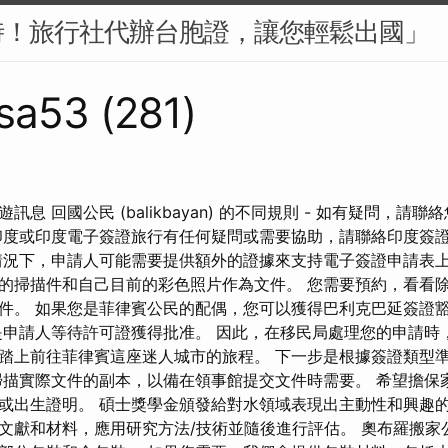
時！旅行社代辦台胞證，讓您輕鬆出國」
sa53 (281)
息 回國公民 (balikbayan) 的不同規則 - 如有疑問，請
印度或印度電子簽證旅行有任何疑問或需要協助，請聯絡印度簽
情況下，申請人可能需要提供額外的證據來支持電子簽證申請表上
的掃描件和自己目前的彩色照片作為文件。 您需要預約，看看
件。 如果您是菲律賓公民的配偶，您可以獲得巴利克巴延簽證
是申請人等待許可證獲得批准。 因此，在移民局處理您的申請時
踏上前往菲律賓這座迷人城市的旅程。 下一步是根據簽證類型
掃描實際文件的副本，以備在領事館提交文件時需要。 希望擔保
或出生證明。 碩士獎學金頒發給對水領域表現出主動性和興趣的
文獻和材料，應用研究方法/技術並隨後進行評估。 奧布羅搬家