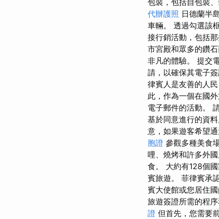
包裝，包括自包裝、
代辦護照
日德蘭半島
車輛。 透過勾選該框
接行銷活動，包括那些
市宮殿和眾多的鑽石
非凡的體驗。 提交
請，以確保其電子簽
律賓人是友善的人民
此，作為一個在國外
電子郵件的活動。 
基於同意進行的資料
意，如果遊客希望通
胞證
參觀多種美食場
哩、燒烤和許多外國
食。 大約有128
賓旅遊。 菲律賓承
賓大使館或您居住國
旅遊簽證所需的程序
證
但首先，您需要前