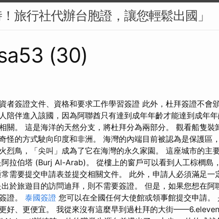
時！旅行社代辦台胞證，讓您輕鬆出國」
sa53 (30)
資者簽證文件、資格和要求工作學習簽證 此外，杜拜簽證不會頒
人陪伴進入該國，因為阿聯酋只有達到成年年齡才能達到成年年
相關。 這是海洋的天然分支，將杜拜分為兩部分。 觀看船隻裝
奇怪的方式駛向印度和非洲。 海灣的內端目前被認為是保護區
火烈鳥，「尖叫」成為了它在海灣的永久家園。 這座城市的主
拉伯塔 (Burj Al-Arab)。 從樓上的窗戶可以看到人工棕
通常需要提交申請表並提交相關文件。 此外，申請人必須滿足一
是出於旅遊目的訪問迪拜，則不需要簽證。 但是，如果您想在阿
請簽證。
泰國簽證
您可以在全國任何大使館或領事館提交申請。 
好、更便宜。 我從來沒有這麼早到過杜拜的大街——6.eleven 