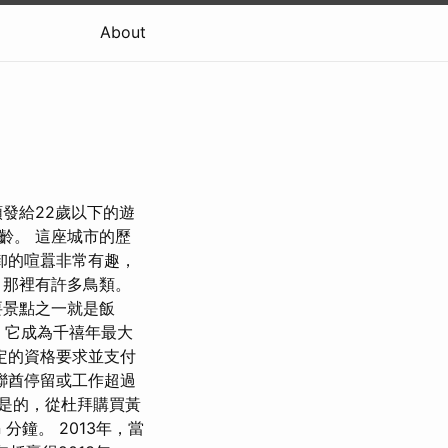
About
發給22歲以下的遊
齡。 這座城市的歷
卸的喧囂非常有趣，
，那裡有許多鳥類。
要景點之一就是飯
櫚島，它成為千禧年最大
定的資格要求並支付
聯酋停留或工作超過
是的，從杜拜購買黃
分鐘。 2013年，當