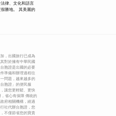
於法律、文化和語言
假勝地。 其美麗的
增加，出國旅行已成為
尤其對於擁有中華民國
理台胞證是出國的必要
文件準備和辦理過程往
這一問題，越來越多的
辦台胞證」的便民服
程，讓您更輕鬆、更快
代辦，省心有保障 傳統的
往政府相關機構，繞過
旅行社代辦台胞證，您
理，不僅節省您的寶貴