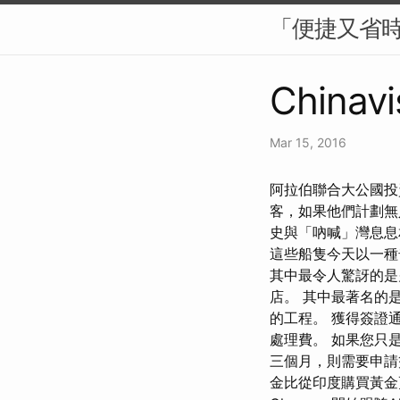
「便捷又省
Chinavi
Mar 15, 2016
阿拉伯聯合大公國投
客，如果他們計劃無
史與「吶喊」灣息息
這些船隻今天以一種
其中最令人驚訝的是
店。 其中最著名的是阿
的工程。 獲得簽證
處理費。 如果您只
三個月，則需要申
金比從印度購買黃金更