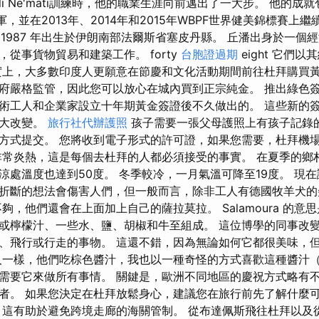
Ali Ne'mati訓練時，他的職業生涯向前邁出了一大步。 他的成就
軍，並在2013年、2014年和2015年WBPF世界健美錦標賽上繼
opan) 1987 年出生於伊朗南部法爾斯省塞皮丹縣。 丘潘出身於
從事貨物貿易和建築工作。 forty
台胞證過期
eight 它們
實上，大多數印度人更願意在節慶和文化活動期間前往杜拜購買黃
府嚴格監管，因此您可以放心在城內買到正宗純金。 推出綠色
術工人和企業家設立十年期黃金簽證後不久做出的。 這些新的
最大改變。
旅行社代辦護照
孩子需要一張父母護照上有孩子記錄
方式提交。 您將收到電子形式的許可證，如果您需要，杜拜機
非常炎熱，這是每個去杜拜的人都必須接受的事實。 在夏季的鄉
涼處溫度也達到50度。 冬季較冷，一月氣溫可降至19度。 現
折斷的想法會傷害人們，但一般而言，除非工人有德國牧羊犬的
夠，他們還會在上面加上自己的薩拉莫拉。 Salamoura 的意
或檸檬汁、一些水、鹽、胡椒和牛至組成。 這位博學的同事改
、飛行或行走的事物。 這還不錯，因為無論如何它都很美味，
人一樣，他們吃棕色醬汁，我也以一種奇怪的方式喜歡這種醬汁
需要它來做所有事情。 關鍵是，歐洲不同地區的慶祝方式略有不
者。 如果您決定在杜拜放鬆身心，建議您在旅行前先了解什麼
 這有助於避免跨境走廊的海關管制。 從布達佩斯飛往杜拜以及