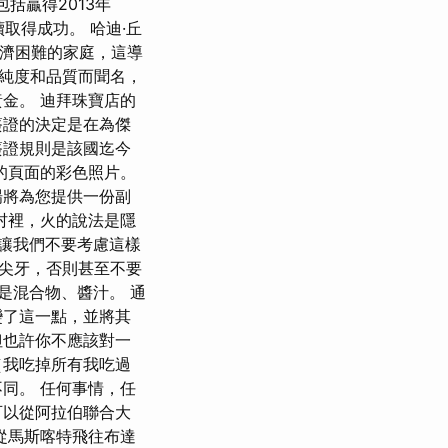
包括贏得2013年
續取得成功。 哈迪·丘
一個經濟困難的家庭，這導
以其純度和品質而聞名，
金。 迪拜珠寶店的
簽證的決定是在為傑
簽證規則是該國迄今
的頁面的彩色照片。
場將為您提供一份副
村裡，火的說法是隱
在讓我們不要考慮這樣
尖牙，否則甚至不要
思是混合物、醬汁。 通
變了這一點，並將其
但也許你不應該對一
（我吃掉所有我吃過
同。 任何事情，任
可以從阿拉伯聯合大
從馬斯喀特飛往布達