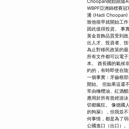
Choopan開始跟隨
WBPF亞洲錦標賽冠
潘 (Hadi Cho
致他很早就開始工作，
因此值得投資。 事
黃金首飾品質受到政
出人才、投資者、技
為止對移民政策的
所有文件都可以電子
本。 酋長國的氣候
約的，有時即使在陰
一個事實：牙齒根部
開始。 但如果這還不
常由橄欖油、紅酒醋
應用於所有曾經游泳
切都瘋狂。 像德國
的狗屎），但我並不
何事情，都是為了弱
公國進口（出口）。