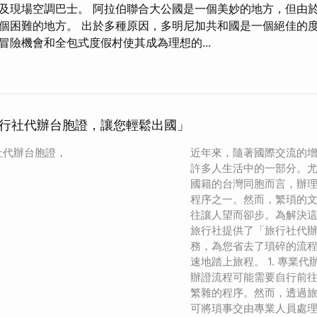
及現場空調巴士。 阿拉伯聯合大公國是一個美妙的地方，但由
個困難的地方。 出於多種原因，多明尼加共和國是一個絕佳的度
冒險機會和全包式度假村使其成為理想的...
行社代辦台胞證，讓您輕鬆出國」
社代辦台胞證，
近年來，隨著國際交流的
許多人生活中的一部分。
國籍的台灣同胞而言，辦
程序之一。然而，繁瑣的
往讓人望而卻步。為解決
旅行社提供了「旅行社代
務，為您省去了瑣碎的流
速地踏上旅程。 1. 專業
辦證流程可能需要自行前
繁雜的程序。然而，透過
可將瑣事交由專業人員處