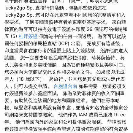
電子郵件地址並選擇「訂閱」（統一），即表示您同意
lucky2go Sp. 直接行銷活動，包括那些依賴您在
lucky2go Sp. 您可以在此處查看不同國籍的完整清單和入
學要求。 了解美國護照持有者的東南亞簽證要求。 來自菲
律賓的遊客可以持有效電子簽證在印度 29 個認可的機場和
五 (5)
杜拜簽證
個海港中的任何一個過境。 遊客可以從該
國任何授權的移民檢查站 (ICP) 出發。 完成所有這些後，
印度當局會在旅行者的護照上貼上入境貼紙，允許他們進入
該國。 您一定要去印度品嚐馬沙拉薄餅、薩莫薩恰特、莫
臥兒美食和更多美味佳餚，因為它們種類繁多且美味可口。
您必須向大使館提交此文件和必要的文件。 如果您與未成
年人（18 歲以下）一起旅行，並且您是其父母或法定代表
人，則可以提交申請。
台胞證台南
如果需要，您還必須支
付簽證費並參加簽證面試。 旅遊業對菲律賓的收入至關重
要，有助於促進該國的地方和國家經濟。 他們在哥本哈
根、歐登塞和奧胡斯設有辦事處，並擁有知名的全球搬家公
司網絡來支持國際搬家。 他們作為 IAM 成員已服務 three
年。 他們為國內外的家庭和公司提供搬家服務。 菲律賓旅
遊簽證是菲律賓領事館向希望進入該國短期停留的符合資格