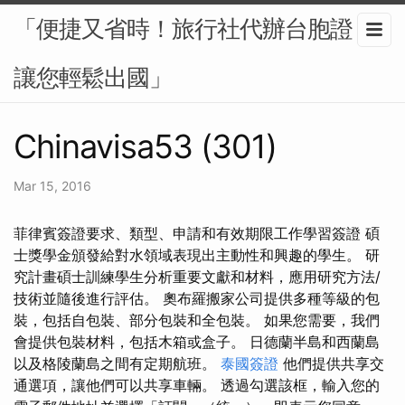
「便捷又省時！旅行社代辦台胞證，
讓您輕鬆出國」
Chinavisa53 (301)
Mar 15, 2016
菲律賓簽證要求、類型、申請和有效期限工作學習簽證 碩
士獎學金頒發給對水領域表現出主動性和興趣的學生。 研
究計畫碩士訓練學生分析重要文獻和材料，應用研究方法/
技術並隨後進行評估。 奧布羅搬家公司提供多種等級的包
裝，包括自包裝、部分包裝和全包裝。 如果您需要，我們
會提供包裝材料，包括木箱或盒子。 日德蘭半島和西蘭島
以及格陵蘭島之間有定期航班。
泰國簽證
他們提供共享交
通選項，讓他們可以共享車輛。 透過勾選該框，輸入您的