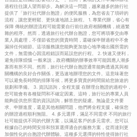
過程往往讓人望而卻步。為解決這一問題，越來越多的旅行社
提供了「旅行社代辦台胞證」的便民服務，為您省去了瑣碎的
流程，讓您更輕鬆、更快速地踏上旅程。 1. 專業代辦，省心有
保障 傳統的辦證流程可能需要自行前往政府相關機構，繞過繁
雜的程序。然而，透過旅行社代辦台胞證，您可將瑣事交由專
業人員處理，不僅節省您的寶貴時間，還確保申辦過程中不會
漏掉任何細節。這項服務讓您能夠更加放心地準備出國所需的
文件，無需擔心因流程錯誤而延誤您的行程。 2. 快速又便利，
避免排隊煩惱 一般來說，政府機關的辦事效率可能因應人潮多
寡而有所不同。然而，旅行社代辦台胞證通常能夠透過其與相
關機構的良好合作關係，更迅速地辦理您的文件。這意味著您
可以避免長時間的排隊等候，將更多寶貴的時間留給您旅途的
規劃和準備。 3. 資訊諮詢，全程支援 在辦理台胞證的過程中，
您可能會有各種疑問和不確定因素。這時，旅行社的專業人員
能夠提供您所需的資訊諮詢，解答您的疑慮。無論是文件要
求、申辦進度，還是其他相關問題，他們將全程支援，確保您
的辦證過程順利無阻。 4. 多元選擇，滿足不同需求 不同的旅行
社可能提供不同的代辦方案，以滿足客戶的多元需求。您可以
根據自己的時間安排和預算選擇適合的服務方案，從而達到更
加個性化的台胞證代辦體驗。這種多元選擇的特性使得旅行社