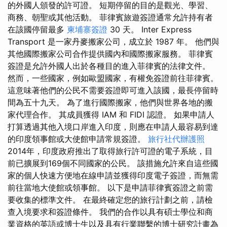
的外國人頒發的許可證。 短期停留的目的是觀光、學習、
商務、朝聖或其他活動。 菲律賓旅遊簽證通常允許持有者
在該國停留最多
柬埔寨簽證
30 天。 Inter Express
Transport 是一家丹麥搬家公司，成立於 1987 年。 他們與
其他國際搬家公司合作提供國內和國際搬家服務。 菲律賓
簽證是允許外國人出於各種目的進入菲律賓的法律文件。
然而，一些國家，例如歐盟國家，有權免簽證前往菲律賓。
這意味著他們的公民不需要簽證即可進入該國，最長停留時
間為五十九天。 為了進行國際搬家，他們與世界各地的搬
家代理合作。 其成員獲得 IAM 和 FIDI 認證。 如果申請人
打算透過其他入境口岸進入印度，則應在申請人最容易到達
的印度領事館或大使館申請常規簽證。
旅行社代辦護照
2014年，印度政府推出了取得旅行許可證的電子系統，目
前已擴展到169個不同國家的公民。 該措施允許來自這些國
家的個人快速方便地在線申請並獲得印度電子簽證，而無需
前往當地大使館或領事館。 以下是申請菲律賓簽證之前需
要收集的標準文件。 在最終確定您的旅行計劃之前，請檢
查入境要求和簽證條件。 我們的合作以具有碩士學位和商
業資格的英語或博士生以及具有行業聯繫的博士研究計畫為