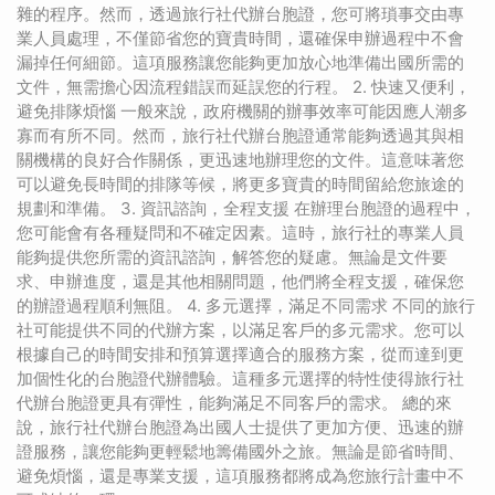
雜的程序。然而，透過旅行社代辦台胞證，您可將瑣事交由專
業人員處理，不僅節省您的寶貴時間，還確保申辦過程中不會
漏掉任何細節。這項服務讓您能夠更加放心地準備出國所需的
文件，無需擔心因流程錯誤而延誤您的行程。 2. 快速又便利，
避免排隊煩惱 一般來說，政府機關的辦事效率可能因應人潮多
寡而有所不同。然而，旅行社代辦台胞證通常能夠透過其與相
關機構的良好合作關係，更迅速地辦理您的文件。這意味著您
可以避免長時間的排隊等候，將更多寶貴的時間留給您旅途的
規劃和準備。 3. 資訊諮詢，全程支援 在辦理台胞證的過程中，
您可能會有各種疑問和不確定因素。這時，旅行社的專業人員
能夠提供您所需的資訊諮詢，解答您的疑慮。無論是文件要
求、申辦進度，還是其他相關問題，他們將全程支援，確保您
的辦證過程順利無阻。 4. 多元選擇，滿足不同需求 不同的旅行
社可能提供不同的代辦方案，以滿足客戶的多元需求。您可以
根據自己的時間安排和預算選擇適合的服務方案，從而達到更
加個性化的台胞證代辦體驗。這種多元選擇的特性使得旅行社
代辦台胞證更具有彈性，能夠滿足不同客戶的需求。 總的來
說，旅行社代辦台胞證為出國人士提供了更加方便、迅速的辦
證服務，讓您能夠更輕鬆地籌備國外之旅。無論是節省時間、
避免煩惱，還是專業支援，這項服務都將成為您旅行計畫中不