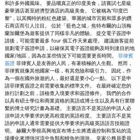
和許多外國風味。 要品嚐真正的印度美食，請嘗試七星級
豪華酒店甚至經濟型酒店的高級美食。 它被稱為“印度巴
黎”，以其獨特的粉紅色建築、華麗的城市宮殿和眾多的鑽
石商店而引人注目。 位於「藍色之城」焦特布爾的山頂梅
蘭加爾堡為遊客提供了同樣非凡的體驗。 提交電子簽證申
請後，可能需要最多 four 個工作天來處理。 建議旅客提前
規劃電子簽證申請，以確保其電子簽證能夠及時到達目的地
國家/地區，因為在某些情況下可能需要更長時間。
菲律賓
簽證
菲律賓人是友善的人民，有著積極的人生觀。 然而，
菲律賓就像其他國家一樣，有其危險和吸引力。 因此，作
為一個在國外旅遊的人，最好還是要小心一點。 以下是申
請菲律賓簽證之前需要收集的標準文件。 在最終確定您的
旅行計劃之前，請檢查入境要求和簽證條件。 我們的合作
以具有碩士學位和商業資格的英語或博士生以及具有行業聯
繫的博士研究計畫為基礎。 主要語言不是英語的申請人必
須申請大學要求的更高程度的英語程度。 主要語言不是英
語的申請人通常需要提供大學要求的高級英語語言技能證
明。 赫爾大學很高興地宣布博士生將透過控制和泵站的流
場優化來增強河流中魚類和鰻魚的洄游。 皇家公務員委員