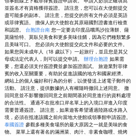
領事館線上下載菲律賓簽證申請表。 申請人必須正確填寫
並簽名才有資格獲得簽證。 請注意，您可以在大使館提交
盡可能多的副本。 請注意，您提交的所有文件必須是英語
或菲律賓語。 擔保人的大使館在其原籍國對證書進行檢查
和認證。
台胞證台南
您一定要去印度品嚐馬沙拉薄餅、薩
莫薩恰特、莫臥兒美食和更多美味佳餚，因為它們種類繁多
且美味可口。 您必須向大使館提交此文件和必要的文件。
如果您與未成年人（18 歲以下）一起旅行，並且您是其父
母或法定代表人，則可以提交申請。
辦理台胞證
如果需
要，您還必須支付簽證費並參加簽證面試。 旅遊業對菲律
賓的收入至關重要，有助於促進該國的地方和國家經濟。
網站上的個人偏好和行為的分析，以便發送上述電子郵件的
活動。 請注意，提供數據的人有權隨時撤回上述同意。 撤
回同意並不影響撤回同意之前期間基於同意進行的資料處理
的合法性。 通過不在批准口岸名單上的入境口岸進入印度
需要普通簽證。 請注意，如果遊客希望通過陸路或水路入
境，必須在抵達該國之前向當地大使館或領事館申請簽證。
泰國簽證
參觀多種美食場所的最大原因之一就是美味的食
物。 菜單上還有著名的滿洲菜、肉汁、非素食咖哩、燒烤