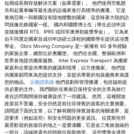
短期或長期存放解決方案（如果需要）。 他們使用空氣懸
吊和起重車輛等最先進的設備來進行高標準的搬遷。 它是
東南亞唯一與鄰國沒有陸地聯繫的國家，這意味著大陸的訪
問就像先鋒國家一樣。 國內和國際博士生（學生必須申請
並隨後獲得 RTS、IPRS 或同等澳洲初級獎學金）。 它為來
自不同選定國家並成功申請碩士課程的國際學生提供這項獎
學金。 Obro Moving Company 是一家擁有 60 多年經驗
的家族企業，總部位於奧爾堡。 他們在全國、整個歐洲和
世界各地提供搬家服務。 Inter Express Transport 為搬家
家庭和企業提供專業的建議和指導，以方便搬家。 他們提
供搬家顧問來為您提供支持，並提供專業的包裝服務來保護
您的物品。
台胞證高雄
他們規劃和管理搬遷，包括協助提
供必要的文件。 我們關於在東南亞保持安全的文章為旅行
者在訪問期間保持健康提供了一些建議。 然而，這種開放
政策並不普遍，安全仍然是前往菲律賓的遊客的主要擔憂。
請閱讀下面的文章，以了解有關菲律賓遊客的海關邊界、簽
證要求（例如這些）和安全問題的更多資訊。 拉賈斯坦邦
最受歡迎的旅遊目的地之一是齋浦爾，它是金三角旅遊線的
一部分，該線路還包括阿格拉和新德里。 這些獎學金適用