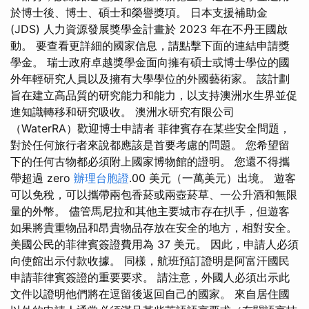
於博士後、博士、碩士和榮譽獎項。 日本支援補助金
(JDS) 人力資源發展獎學金計畫於 2023 年在不丹王國啟
動。 要查看更詳細的國家信息，請點擊下面的連結申請獎
學金。 瑞士政府卓越獎學金面向擁有碩士或博士學位的國
外年輕研究人員以及擁有大學學位的外國藝術家。 該計劃
旨在建立高品質的研究能力和能力，以支持澳洲水生界並促
進知識轉移和研究吸收。 澳洲水研究有限公司
（WaterRA）歡迎博士申請者 菲律賓存在某些安全問題，
對於任何旅行者來說都應該是首要考慮的問題。 您希望留
下的任何古物都必須附上國家博物館的證明。 您還不得攜
帶超過 zero
辦理台胞證
.00 美元（一萬美元）出境。 遊客
可以免稅，可以攜帶兩包香菸或兩壺菸草、一公升酒和無限
量的外幣。 儘管馬尼拉和其他主要城市存在扒手，但遊客
如果將貴重物品和昂貴物品存放在安全的地方，相對安全。
美國公民的菲律賓簽證費用為 37 美元。 因此，申請人必須
向使館出示付款收據。 同樣，航班預訂證明是阿富汗國民
申請菲律賓簽證的重要要求。 請注意，外國人必須出示此
文件以證明他們將在逗留後返回自己的國家。 來自居住國