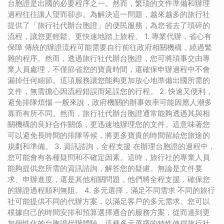
台胞證是出國的必要程序之一。然而，繁瑣的文件準備和辦理
過程往往讓人望而卻步。為解決這一問題，越來越多的旅行社
提供了「旅行社代辦台胞證」的便民服務，為您省去了瑣碎的
流程，讓您更輕鬆、更快速地踏上旅程。 1. 專業代辦，省心有
保障 傳統的辦證流程可能需要自行前往政府相關機構，繞過繁
雜的程序。然而，透過旅行社代辦台胞證，您可將瑣事交由專
業人員處理，不僅節省您的寶貴時間，還確保申辦過程中不會
漏掉任何細節。這項服務讓您能夠更加放心地準備出國所需的
文件，無需擔心因流程錯誤而延誤您的行程。 2. 快速又便利，
避免排隊煩惱 一般來說，政府機關的辦事效率可能因應人潮多
寡而有所不同。然而，旅行社代辦台胞證通常能夠透過其與相
關機構的良好合作關係，更迅速地辦理您的文件。這意味著您
可以避免長時間的排隊等候，將更多寶貴的時間留給您旅途的
規劃和準備。 3. 資訊諮詢，全程支援 在辦理台胞證的過程中，
您可能會有各種疑問和不確定因素。這時，旅行社的專業人員
能夠提供您所需的資訊諮詢，解答您的疑慮。無論是文件要
求、申辦進度，還是其他相關問題，他們將全程支援，確保您
的辦證過程順利無阻。 4. 多元選擇，滿足不同需求 不同的旅行
社可能提供不同的代辦方案，以滿足客戶的多元需求。您可以
根據自己的時間安排和預算選擇適合的服務方案，從而達到更
加個性化的台胞證代辦體驗。這種多元選擇的特性使得旅行社