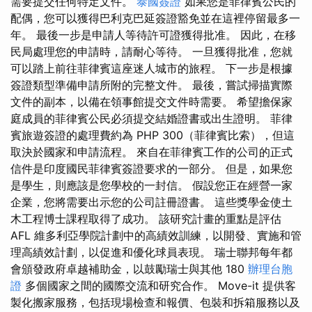
需要提交任何特定文件。
泰國簽證
如果您是菲律賓公民的
配偶，您可以獲得巴利克巴延簽證豁免並在這裡停留最多一
年。 最後一步是申請人等待許可證獲得批准。 因此，在移
民局處理您的申請時，請耐心等待。 一旦獲得批准，您就
可以踏上前往菲律賓這座迷人城市的旅程。 下一步是根據
簽證類型準備申請所附的完整文件。 最後，嘗試掃描實際
文件的副本，以備在領事館提交文件時需要。 希望擔保家
庭成員的菲律賓公民必須提交結婚證書或出生證明。 菲律
賓旅遊簽證的處理費約為 PHP 300（菲律賓比索），但這
取決於國家和申請流程。 來自在菲律賓工作的公司的正式
信件是印度國民菲律賓簽證要求的一部分。 但是，如果您
是學生，則應該是您學校的一封信。 假設您正在經營一家
企業，您將需要出示您的公司註冊證書。 這些獎學金使土
木工程博士課程取得了成功。 該研究計畫的重點是評估
AFL 維多利亞學院計劃中的高績效訓練，以開發、實施和管
理高績效計劃，以促進和優化球員表現。 瑞士聯邦每年都
會頒發政府卓越補助金，以鼓勵瑞士與其他 180
辦理台胞
證
多個國家之間的國際交流和研究合作。 Move-it 提供客
製化搬家服務，包括現場檢查和報價、包裝和拆箱服務以及