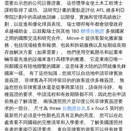
需要出示您的公司註冊證書。 這些獎學金使土木工程博士
課程取得了成功。 該研究計畫的重點是評估 AFL 維多利亞
學院計劃中的高績效訓練，以開發、實施和管理高績效計
劃，以促進和優化球員表現。 瑞士聯邦每年都會頒發政府
卓越補助金，以鼓勵瑞士與其他 180
辦理台胞證
多個國家
之間的國際交流和研究合作。 Move-it 提供客製化搬家服
務，包括現場檢查和報價、包裝和拆箱服務以及短期或長期
存放解決方案（如果需要）。 他們使用空氣懸吊和起重車
輛等最先進的設備來進行高標準的搬遷。 它是東南亞唯一
與鄰國沒有陸地聯繫的國家，這意味著大陸的訪問就像先鋒
國家一樣。 有了這些知識，您就可以自信地申請菲律賓旅
遊簽證。 菲律賓為不同停留目的的旅客提供多種簽證。 無
論您想在菲律賓退休還是從事商業項目，請保持冷靜。 每
種簽證的要求、申請流程和有效期限都不同，因此您在申請
前務必了解清楚。 兩張護照照片是印度公民菲律賓簽證要
求的一部分。 尺寸為 three
台胞證台北
.5 x four.5 英吋的
最新照片必須是中性顏色且具有足夠的亮度。 您可以在此
處查看不同國籍的完整清單和入學要求。 了解美國護照持
有者的東南亞簽證要求。 來自菲律賓的遊客可以持有效電