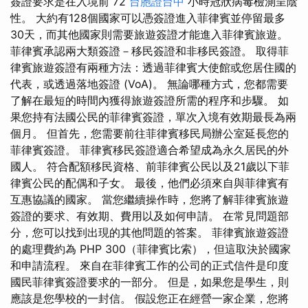
簽證要求是在入境前 72
台胞證台中
小時冠狀病毒檢測呈陰
性。 大約有128個國家可以憑簽證進入菲律賓並停留最多
30天，而其他國家則需要旅遊簽證才能進入菲律賓旅遊。
菲律賓承認兩大類簽證－移民簽證和非移民簽證。 取得菲
律賓旅遊簽證有兩種方法：透過菲律賓大使館或您居住國的
代表，或透過落地簽證 (VoA)。 無論哪種方式，您都需要
了解在最短的時間內獲得旅遊簽證所需的程序和步驟。 如
果您持有法國公民的菲律賓簽證，單次入境有效期最長為兩
個月。 但首先，您需要前往菲律賓移民局辦公室延長您的
菲律賓簽證。 菲律賓移民簽證適合希望成為永久居民的外
國人。 符合配額移民資格、前菲律賓公民以及21歲以下菲
律賓公民的配偶和子女。 最後，他們必須來自與菲律賓有
互惠協議的國家。 當您繼續操作時，您將了解菲律賓旅遊
簽證的要求、有效期、費用以及如何申請。 在常見問題部
分，您可以找到出現的其他問題的答案。 菲律賓旅遊簽證
的處理費約為 PHP 300（菲律賓比索），但這取決於國家
和申請流程。 來自在菲律賓工作的公司的正式信件是印度
國民菲律賓簽證要求的一部分。 但是，如果您是學生，則
應該是您學校的一封信。 假設您正在經營一家企業，您將