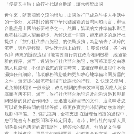
「便捷又省時！旅行社代辦台胞證，讓您輕鬆出國」
近年來，隨著國際交流的增加，出國旅行已成為許多人生活中
的一部分。尤其對於擁有中華民國國籍的台灣同胞而言，辦理
台胞證是出國的必要程序之一。然而，繁瑣的文件準備和辦理
過程往往讓人望而卻步。為解決這一問題，越來越多的旅行社
提供了「旅行社代辦台胞證」的便民服務，為您省去了瑣碎的
流程，讓您更輕鬆、更快速地踏上旅程。 1. 專業代辦，省心有
保障 傳統的辦證流程可能需要自行前往政府相關機構，繞過繁
雜的程序。然而，透過旅行社代辦台胞證，您可將瑣事交由專
業人員處理，不僅節省您的寶貴時間，還確保申辦過程中不會
漏掉任何細節。這項服務讓您能夠更加放心地準備出國所需的
文件，無需擔心因流程錯誤而延誤您的行程。 2. 快速又便利，
避免排隊煩惱 一般來說，政府機關的辦事效率可能因應人潮多
寡而有所不同。然而，旅行社代辦台胞證通常能夠透過其與相
關機構的良好合作關係，更迅速地辦理您的文件。這意味著您
可以避免長時間的排隊等候，將更多寶貴的時間留給您旅途的
規劃和準備。 3. 資訊諮詢，全程支援 在辦理台胞證的過程中，
您可能會有各種疑問和不確定因素。這時，旅行社的專業人員
能夠提供您所需的資訊諮詢，解答您的疑慮。無論是文件要
求、申辦進度，還是其他相關問題，他們將全程支援，確保您