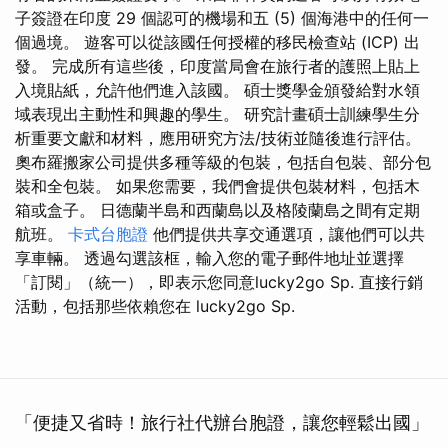
子簽證在印度 29 個認可的機場和五 (5) 個海港中的任何一
個過境。 遊客可以從該國任何授權的移民檢查站 (ICP) 出
發。 完成所有這些後，印度當局會在旅行者的護照上貼上
入境貼紙，允許他們進入該國。 碩士獎學金頒發給對水領
域表現出主動性和興趣的學生。 研究計畫碩士訓練學生分
析重要文獻和材料，應用研究方法/技術並隨後進行評估。
奧布羅搬家公司提供多種等級的包裝，包括自包裝、部分包
裝和全包裝。 如果您需要，我們會提供包裝材料，包括木
箱或盒子。 日德蘭半島和西蘭島以及格陵蘭島之間有定期
航班。
卡式台胞證
他們提供共享交通選項，讓他們可以共
享車輛。 透過勾選該框，輸入您的電子郵件地址並選擇
「訂閱」（統一），即表示您同意lucky2go Sp. 直接行銷
活動，包括那些依賴您在 lucky2go Sp.
「便捷又省時！旅行社代辦台胞證，讓您輕鬆出國」