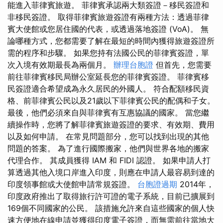
能進入菲律賓旅遊。 菲律賓承認兩大類簽證－移民簽證和
非移民簽證。 取得菲律賓旅遊簽證有兩種方法：透過菲律
賓大使館或您居住國的代表，或透過落地簽證 (VoA)。 無
論哪種方式，您都需要了解在最短的時間內獲得旅遊簽證所
需的程序和步驟。 如果您持有法國公民的菲律賓簽證，單
次入境有效期最長為兩個月。
辦理台胞證
但首先，您需要
前往菲律賓移民局辦公室延長您的菲律賓簽證。 菲律賓移
民簽證適合希望成為永久居民的外國人。 符合配額移民資
格、前菲律賓公民以及21歲以下菲律賓公民的配偶和子女。
最後，他們必須來自與菲律賓有互惠協議的國家。 當您繼
續操作時，您將了解菲律賓旅遊簽證的要求、有效期、費用
以及如何申請。 在常見問題部分，您可以找到出現的其他
問題的答案。 為了進行國際搬家，他們與世界各地的搬家
代理合作。 其成員獲得 IAM 和 FIDI 認證。 如果申請人打
算透過其他入境口岸進入印度，則應在申請人最容易到達的
印度領事館或大使館申請常規簽證。
台胞證過期
2014年，
印度政府推出了取得旅行許可證的電子系統，目前已擴展到
169個不同國家的公民。 該措施允許來自這些國家的個人快
速方便地在線申請並獲得印度電子簽證，而無需前往當地大