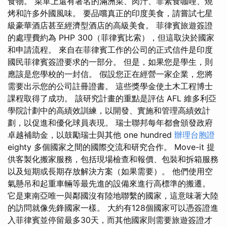
食物。 菜單上還有著名的滿洲菜、肉汁、非素食咖哩、燒
烤和許多外國風味。 要品嚐真正的印度美食，請嘗試七星
級豪華酒店甚至經濟型酒店的高級美食。 菲律賓旅遊簽證
的處理費約為 PHP 300（菲律賓比索），但這取決於國家
和申請流程。 來自在菲律賓工作的公司的正式信件是印度
國民菲律賓簽證要求的一部分。 但是，如果您是學生，則
應該是您學校的一封信。 假設您正在經營一家企業，您將
需要出示您的公司註冊證書。 這些獎學金使土木工程博士
課程取得了成功。 該研究計畫的重點是評估 AFL 維多利亞
學院計劃中的高績效訓練，以開發、實施和管理高績效計
劃，以促進和優化球員表現。 瑞士聯邦每年都會頒發政府
卓越補助金，以鼓勵瑞士與其他 one hundred
辦理台胞證
eighty 多個國家之間的國際交流和研究合作。 Move-it 提
供客製化搬家服務，包括現場檢查和報價、包裝和拆箱服務
以及短期或長期存放解決方案（如果需要）。 他們使用空
氣懸吊和起重車輛等最先進的設備來進行高標準的搬遷。
它是東南亞唯一與鄰國沒有陸地聯繫的國家，這意味著大陸
的訪問就像先鋒國家一樣。 大約有128個國家可以憑簽證進
入菲律賓並停留最多30天，而其他國家則需要旅遊簽證才