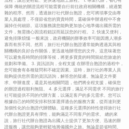
流程，讓您更輕鬆、更快速地踏上旅程。 1. 專業代辦，省心有
保障 傳統的辦證流程可能需要自行前往政府相關機構，繞過繁
雜的程序。然而，透過旅行社代辦台胞證，您可將瑣事交由專
業人員處理，不僅節省您的寶貴時間，還確保申辦過程中不會
漏掉任何細節。這項服務讓您能夠更加放心地準備出國所需的
文件，無需擔心因流程錯誤而延誤您的行程。 2. 快速又便利，
避免排隊煩惱 一般來說，政府機關的辦事效率可能因應人潮多
寡而有所不同。然而，旅行社代辦台胞證通常能夠透過其與相
關機構的良好合作關係，更迅速地辦理您的文件。這意味著您
可以避免長時間的排隊等候，將更多寶貴的時間留給您旅途的
規劃和準備。 3. 資訊諮詢，全程支援 在辦理台胞證的過程中，
您可能會有各種疑問和不確定因素。這時，旅行社的專業人員
能夠提供您所需的資訊諮詢，解答您的疑慮。無論是文件要
求、申辦進度，還是其他相關問題，他們將全程支援，確保您
的辦證過程順利無阻。 4. 多元選擇，滿足不同需求 不同的旅行
社可能提供不同的代辦方案，以滿足客戶的多元需求。您可以
根據自己的時間安排和預算選擇適合的服務方案，從而達到更
加個性化的台胞證代辦體驗。這種多元選擇的特性使得旅行社
代辦台胞證更具有彈性，能夠滿足不同客戶的需求。 總的來
說，旅行社代辦台胞證為出國人士提供了更加方便、迅速的辦
證服務，讓您能夠更輕鬆地籌備國外之旅。無論是節省時間、