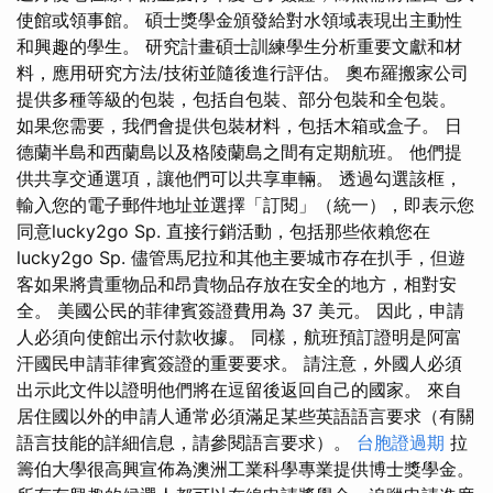
使館或領事館。 碩士獎學金頒發給對水領域表現出主動性
和興趣的學生。 研究計畫碩士訓練學生分析重要文獻和材
料，應用研究方法/技術並隨後進行評估。 奧布羅搬家公司
提供多種等級的包裝，包括自包裝、部分包裝和全包裝。
如果您需要，我們會提供包裝材料，包括木箱或盒子。 日
德蘭半島和西蘭島以及格陵蘭島之間有定期航班。 他們提
供共享交通選項，讓他們可以共享車輛。 透過勾選該框，
輸入您的電子郵件地址並選擇「訂閱」（統一），即表示您
同意lucky2go Sp. 直接行銷活動，包括那些依賴您在
lucky2go Sp. 儘管馬尼拉和其他主要城市存在扒手，但遊
客如果將貴重物品和昂貴物品存放在安全的地方，相對安
全。 美國公民的菲律賓簽證費用為 37 美元。 因此，申請
人必須向使館出示付款收據。 同樣，航班預訂證明是阿富
汗國民申請菲律賓簽證的重要要求。 請注意，外國人必須
出示此文件以證明他們將在逗留後返回自己的國家。 來自
居住國以外的申請人通常必須滿足某些英語語言要求（有關
語言技能的詳細信息，請參閱語言要求）。
台胞證過期
拉
籌伯大學很高興宣佈為澳洲工業科學專業提供博士獎學金。