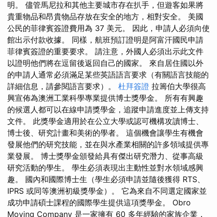
明。 儘管馬尼拉和其他主要城市存在扒手，但遊客如果將
貴重物品和昂貴物品存放在安全的地方，相對安全。 美國
公民的菲律賓簽證費用為 37 美元。 因此，申請人必須向使
館出示付款收據。 同樣，航班預訂證明是阿富汗國民申請
菲律賓簽證的重要要求。 請注意，外國人必須出示此文件
以證明他們將在逗留後返回自己的國家。 來自居住國以外
的申請人通常必須滿足某些英語語言要求（有關語言技能的
詳細信息，請參閱語言要求）。
杜拜簽證
拉籌伯大學很高
興宣佈為澳洲工業科學專業提供博士獎學金。 所有有興趣
的候選人都可以在線申請獎學金，追蹤申請進度並上傳支持
文件。 此獎學金適用於在公立大學或認可機構攻讀博士、
博士後、研究計畫和美術的學者。 這個機會讓學生有機會
發展他們的研究技能，並在與水產業相關的許多領域提供專
業發展。 博士獎學金頒發給具有傑出研究潛力、從事高級
研究活動的學生。 學生必須表現出主動性並對水領域感興
趣。 國內和國際博士生（學生必須申請並隨後獲得 RTS、
IPRS 或同等澳洲初級獎學金）。 它為來自不同選定國家並
成功申請碩士課程的國際學生提供這項獎學金。 Obro
Moving Company 是一家擁有 60 多年經驗的家族企業，