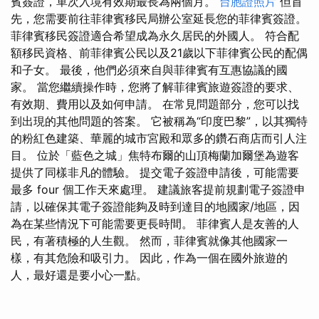
賓簽證，單次入境有效期最長為兩個月。
台胞證照片
但首
先，您需要前往菲律賓移民局辦公室延長您的菲律賓簽證。
菲律賓移民簽證適合希望成為永久居民的外國人。 符合配
額移民資格、前菲律賓公民以及21歲以下菲律賓公民的配偶
和子女。 最後，他們必須來自與菲律賓有互惠協議的國
家。 當您繼續操作時，您將了解菲律賓旅遊簽證的要求、
有效期、費用以及如何申請。 在常見問題部分，您可以找
到出現的其他問題的答案。 它被稱為“印度巴黎”，以其獨特
的粉紅色建築、華麗的城市宮殿和眾多的鑽石商店而引人注
目。 位於「藍色之城」焦特布爾的山頂梅蘭加爾堡為遊客
提供了同樣非凡的體驗。 提交電子簽證申請後，可能需要
最多 four 個工作天來處理。 建議旅客提前規劃電子簽證申
請，以確保其電子簽證能夠及時到達目的地國家/地區，因
為在某些情況下可能需要更長時間。 菲律賓人是友善的人
民，有著積極的人生觀。 然而，菲律賓就像其他國家一
樣，有其危險和吸引力。 因此，作為一個在國外旅遊的
人，最好還是要小心一點。