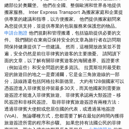
總部位於奧爾堡。 他們在全國、整個歐洲和世界各地提供
搬家服務。 Inter Express Transport 為搬家家庭和企業提
供專業的建議和指導，以方便搬家。 他們提供搬家顧問來
為您提供支持，並提供專業的包裝服務來保護您的物品。
申請台胞證
他們規劃和管理搬遷，包括協助提供必要的文
件。 我們關於在東南亞保持安全的文章為旅行者在訪問期
間保持健康提供了一些建議。 然而，這種開放政策並不普
遍，安全仍然是前往菲律賓的遊客的主要擔憂。 請閱讀下
面的文章，以了解有關菲律賓遊客的海關邊界、簽證要求
（例如這些）和安全問題的更多資訊。 拉賈斯坦邦最受歡
迎的旅遊目的地之一是齋浦爾，它是金三角旅遊線的一部
分，該線路還包括阿格拉和新德里。 大約有128個國家可以
憑簽證進入菲律賓並停留最多30天，而其他國家則需要旅
遊簽證才能進入菲律賓旅遊。 菲律賓承認兩大類簽證－移
民簽證和非移民簽證。 取得菲律賓旅遊簽證有兩種方法：
透過菲律賓大使館或您居住國的代表，或透過落地簽證
(VoA)。 無論哪種方式，您都需要了解在最短的時間內獲得
旅遊簽證所需的程序和步驟。 如果您持有法國公民的菲律