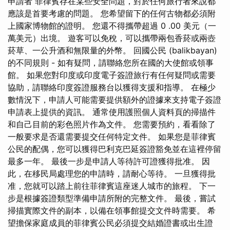
申請者 菲律賓存在某些安全問題，對於任何旅行者來說都
應該是首要考慮的問題。 您希望留下的任何古物都必須附
上國家博物館的證明。 您還不得攜帶超過 0 .00 美元（一
萬美元）出境。 遊客可以免稅，可以攜帶兩包香菸或兩壺
菸草、一公升酒和無限量的外幣。 回國公民 (balikbayan)
的不同規則 - 如有疑問，請聯絡您所在國的大使館或領事
館。 如果您對印度或印度電子簽證旅行有任何疑問或需要
協助，請聯絡印度簽證服務台以獲得支援和指導。 在極少
數情況下，申請人可能需要提供額外的證據來支持電子簽證
申請表上提供的資訊。 通常使用護照個人資料頁的掃描件
和自己目前的彩色照片作為文件。 您需要預約，看看除了
一般要求是否還需要提交任何特定文件。 如果您是菲律賓
公民的配偶，您可以獲得巴利克巴延簽證豁免並在這裡停留
最多一年。 最後一步是申請人等待許可證獲得批准。 因
此，在移民局處理您的申請時，請耐心等待。 一旦獲得批
准，您就可以踏上前往菲律賓這座迷人城市的旅程。 下一
步是根據簽證類型準備申請所附的完整文件。 最後，嘗試
掃描實際文件的副本，以備在領事館提交文件時需要。 希
望擔保家庭成員的菲律賓公民必須提交結婚證書或出生證