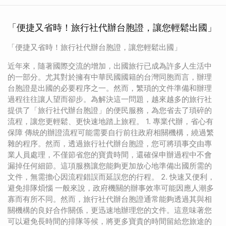
「便捷又省時！旅行社代辦台胞證，讓您輕鬆出國」
「便捷又省時！旅行社代辦台胞證，讓您輕鬆出國」
近年來，隨著國際交流的增加，出國旅行已成為許多人生活中
的一部分。尤其對於擁有中華民國國籍的台灣同胞而言，辦理
台胞證是出國的必要程序之一。然而，繁瑣的文件準備和辦理
過程往往讓人望而卻步。為解決這一問題，越來越多的旅行社
提供了「旅行社代辦台胞證」的便民服務，為您省去了瑣碎的
流程，讓您更輕鬆、更快速地踏上旅程。 1. 專業代辦，省心有
保障 傳統的辦證流程可能需要自行前往政府相關機構，繞過繁
雜的程序。然而，透過旅行社代辦台胞證，您可將瑣事交由專
業人員處理，不僅節省您的寶貴時間，還確保申辦過程中不會
漏掉任何細節。這項服務讓您能夠更加放心地準備出國所需的
文件，無需擔心因流程錯誤而延誤您的行程。 2. 快速又便利，
避免排隊煩惱 一般來說，政府機關的辦事效率可能因應人潮多
寡而有所不同。然而，旅行社代辦台胞證通常能夠透過其與相
關機構的良好合作關係，更迅速地辦理您的文件。這意味著您
可以避免長時間的排隊等候，將更多寶貴的時間留給您旅途的