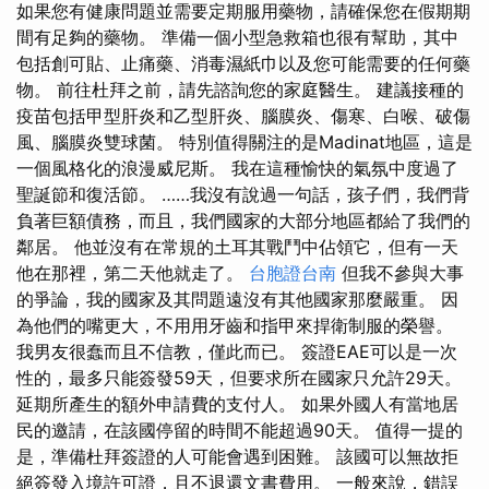
如果您有健康問題並需要定期服用藥物，請確保您在假期期
間有足夠的藥物。 準備一個小型急救箱也很有幫助，其中
包括創可貼、止痛藥、消毒濕紙巾以及您可能需要的任何藥
物。 前往杜拜之前，請先諮詢您的家庭醫生。 建議接種的
疫苗包括甲型肝炎和乙型肝炎、腦膜炎、傷寒、白喉、破傷
風、腦膜炎雙球菌。 特別值得關注的是Madinat地區，這是
一個風格化的浪漫威尼斯。 我在這種愉快的氣氛中度過了
聖誕節和復活節。 ……我沒有說過一句話，孩子們，我們背
負著巨額債務，而且，我們國家的大部分地區都給了我們的
鄰居。 他並沒有在常規的土耳其戰鬥中佔領它，但有一天
他在那裡，第二天他就走了。
台胞證台南
但我不參與大事
的爭論，我的國家及其問題遠沒有其他國家那麼嚴重。 因
為他們的嘴更大，不用用牙齒和指甲來捍衛制服的榮譽。
我男友很蠢而且不信教，僅此而已。 簽證EAE可以是一次
性的，最多只能簽發59天，但要求所在國家只允許29天。
延期所產生的額外申請費的支付人。 如果外國人有當地居
民的邀請，在該國停留的時間不能超過90天。 值得一提的
是，準備杜拜簽證的人可能會遇到困難。 該國可以無故拒
絕簽發入境許可證，且不退還文書費用。 一般來說，錯誤