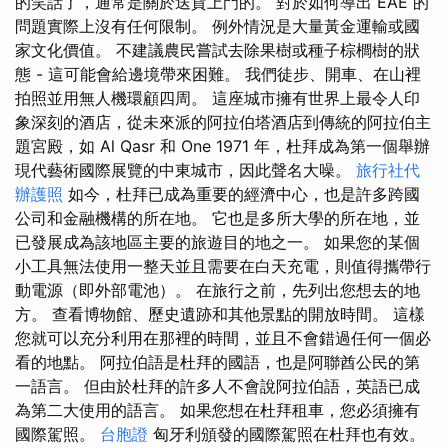
的笑話了，通常是關於送貨上門的。 對於如何導出 EAE 的
問題實際上沒有任何限制。 例外情況是大量黃金運輸或國
家文化價值。 不建議農民嘗試去除果樹或種子棕櫚樹的狀
態 - 這可能會給邊境帶來困難。 我們徒步、開車、在山裡
拍照並用無人機環顧四周。 這座城市擁有世界上最令人印
象深刻的酒店，從未來派的阿拉伯塔酒店到傳統的阿拉伯主
題宮殿，如 Al Qasr 和 One 1971 年，杜拜成為第一個舉辦
現代藝術國際展覽的中東城市，因此聲名大噪。
旅行社代
辦護照
如今，杜拜已成為重要的經濟中心，也是許多跨國
公司和金融機構的所在地。 它也是多所大學的所在地，並
已發展成為該地區主要的旅遊目的地之一。 如果您的某個
小工具無法使用一整天並且需要在白天充電，則值得攜帶行
動電源（即外部電池）。 在旅行之前，先列出您想去的地
方。 查看博物館、歷史遺跡和其他景點的開放時間。 這樣
您就可以充分利用在那裡的時間，並且不會錯過任何一個必
看的地點。 阿拉伯語是杜拜的國語，也是阿聯酋公民的第
一語言。 但由於杜拜的許多人不會說阿拉伯語，英語已成
為第二大使用的語言。 如果您想在杜拜租車，您必須擁有
國際駕照。
台胞證
匈牙利頒發的國際駕照在杜拜也有效。