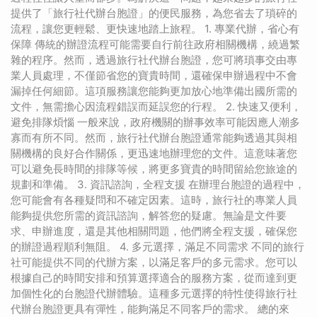
提供了「旅行社代辦台胞證」的便民服務，為您省去了瑣碎的
流程，讓您更輕鬆、更快速地踏上旅程。 1. 專業代辦，省心有
保障 傳統的辦證流程可能需要自行前往政府相關機構，繞過繁
雜的程序。然而，透過旅行社代辦台胞證，您可將瑣事交由專
業人員處理，不僅節省您的寶貴時間，還確保申辦過程中不會
漏掉任何細節。這項服務讓您能夠更加放心地準備出國所需的
文件，無需擔心因流程錯誤而延誤您的行程。 2. 快速又便利，
避免排隊煩惱 一般來說，政府機關的辦事效率可能因應人潮多
寡而有所不同。然而，旅行社代辦台胞證通常能夠透過其與相
關機構的良好合作關係，更迅速地辦理您的文件。這意味著您
可以避免長時間的排隊等候，將更多寶貴的時間留給您旅途的
規劃和準備。 3. 資訊諮詢，全程支援 在辦理台胞證的過程中，
您可能會有各種疑問和不確定因素。這時，旅行社的專業人員
能夠提供您所需的資訊諮詢，解答您的疑慮。無論是文件要
求、申辦進度，還是其他相關問題，他們將全程支援，確保您
的辦證過程順利無阻。 4. 多元選擇，滿足不同需求 不同的旅行
社可能提供不同的代辦方案，以滿足客戶的多元需求。您可以
根據自己的時間安排和預算選擇適合的服務方案，從而達到更
加個性化的台胞證代辦體驗。這種多元選擇的特性使得旅行社
代辦台胞證更具有彈性，能夠滿足不同客戶的需求。 總的來