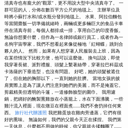
清真寺也有龐大的“觀眾”，更不用說大型中央清真寺了。 一
群可惡的人，分佈在數百平方公尺的地毯上。 主辦單位及
時將小蘇打水和/或水瓶分發到地毯上。 水果、阿拉伯麵包
等當開齋飯一切準備就緒時，兩輛或更多輛巨大的食品卡車
停在清真寺前，每個人都排成一排，享用自己的印度香飯。
無論你想要什麼，但作為一名律師或銀行員工，或者作為一
名狗宇宙學家，我們不想看起來像從極地「紅蝴蝶」跳到合
夥人的人。 然而，如果有人想穿著人民服裝去上班，因為
在某些情況下比較方便，他可以這麼做。 換句話說，即使
我穿著長裙、派對禮服、頭髮上繫著絲帶，穿著拉巴科茲或
卡洛薩的下垂造型，也沒有問題。 好吧，她的頭髮被遮住
了，但在她的胸部以下，一直到她的肚臍。 當地女孩的披
肩實際上是為了讓人們注意到她們的美麗，而不是掩蓋它。
剪裁精美但透明的斗篷，一道修飾臉型的圍巾。 我用濾
鍋，把綁好的醃製熏雞放在小蒸籠上，水在下面沸騰，一些
雞汁流入裡面，現在燉豆在裡面煮……我們不會扔掉任何東
西。
旅行社代辦護照
我把雞蛋放在雞肉旁邊蒸，它們有很
好的熏味。 無論如何，我們的父親今天正在揉捏。 我們第
一天休息，什麼都不用做的時候，你父親就去揉麵團了……