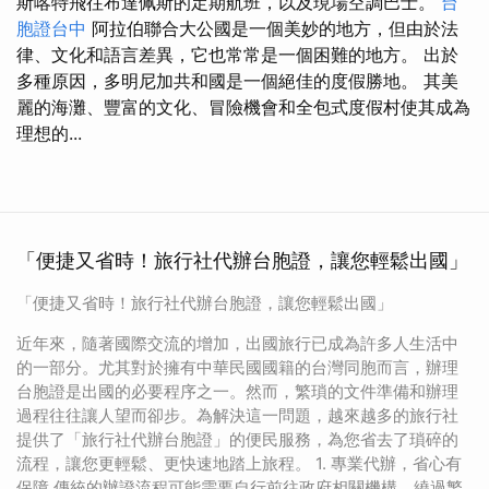
斯喀特飛往布達佩斯的定期航班，以及現場空調巴士。
台
胞證台中
阿拉伯聯合大公國是一個美妙的地方，但由於法
律、文化和語言差異，它也常常是一個困難的地方。 出於
多種原因，多明尼加共和國是一個絕佳的度假勝地。 其美
麗的海灘、豐富的文化、冒險機會和全包式度假村使其成為
理想的...
「便捷又省時！旅行社代辦台胞證，讓您輕鬆出國」
「便捷又省時！旅行社代辦台胞證，讓您輕鬆出國」
近年來，隨著國際交流的增加，出國旅行已成為許多人生活中
的一部分。尤其對於擁有中華民國國籍的台灣同胞而言，辦理
台胞證是出國的必要程序之一。然而，繁瑣的文件準備和辦理
過程往往讓人望而卻步。為解決這一問題，越來越多的旅行社
提供了「旅行社代辦台胞證」的便民服務，為您省去了瑣碎的
流程，讓您更輕鬆、更快速地踏上旅程。 1. 專業代辦，省心有
保障 傳統的辦證流程可能需要自行前往政府相關機構，繞過繁