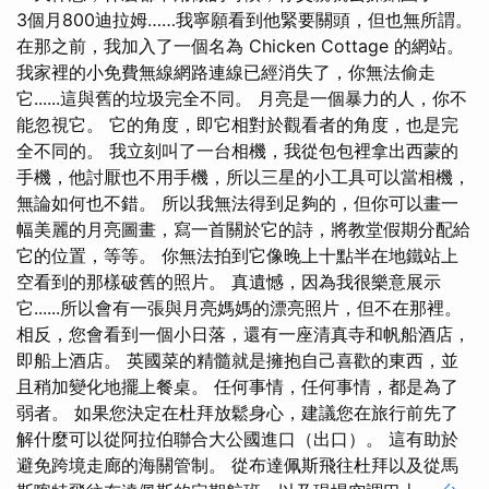
3個月800迪拉姆……我寧願看到他緊要關頭，但也無所謂。
在那之前，我加入了一個名為 Chicken Cottage 的網站。
我家裡的小免費無線網路連線已經消失了，你無法偷走
它......這與舊的垃圾完全不同。 月亮是一個暴力的人，你不
能忽視它。 它的角度，即它相對於觀看者的角度，也是完
全不同的。 我立刻叫了一台相機，我從包包裡拿出西蒙的
手機，他討厭也不用手機，所以三星的小工具可以當相機，
無論如何也不錯。 所以我無法得到足夠的，但你可以畫一
幅美麗的月亮圖畫，寫一首關於它的詩，將教堂假期分配給
它的位置，等等。 你無法拍到它像晚上十點半在地鐵站上
空看到的那樣破舊的照片。 真遺憾，因為我很樂意展示
它......所以會有一張與月亮媽媽的漂亮照片，但不在那裡。
相反，您會看到一個小日落，還有一座清真寺和帆船酒店，
即船上酒店。 英國菜的精髓就是擁抱自己喜歡的東西，並
且稍加變化地擺上餐桌。 任何事情，任何事情，都是為了
弱者。 如果您決定在杜拜放鬆身心，建議您在旅行前先了
解什麼可以從阿拉伯聯合大公國進口（出口）。 這有助於
避免跨境走廊的海關管制。 從布達佩斯飛往杜拜以及從馬