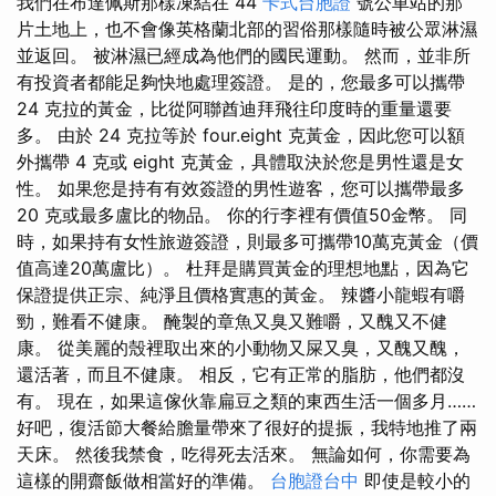
我們在布達佩斯那樣凍結在 44
卡式台胞證
號公車站的那
片土地上，也不會像英格蘭北部的習俗那樣隨時被公眾淋濕
並返回。 被淋濕已經成為他們的國民運動。 然而，並非所
有投資者都能足夠快地處理簽證。 是的，您最多可以攜帶
24 克拉的黃金，比從阿聯酋迪拜飛往印度時的重量還要
多。 由於 24 克拉等於 four.eight 克黃金，因此您可以額
外攜帶 4 克或 eight 克黃金，具體取決於您是男性還是女
性。 如果您是持有有效簽證的男性遊客，您可以攜帶最多
20 克或最多盧比的物品。 你的行李裡有價值50金幣。 同
時，如果持有女性旅遊簽證，則最多可攜帶10萬克黃金（價
值高達20萬盧比）。 杜拜是購買黃金的理想地點，因為它
保證提供正宗、純淨且價格實惠的黃金。 辣醬小龍蝦有嚼
勁，難看不健康。 醃製的章魚又臭又難嚼，又醜又不健
康。 從美麗的殼裡取出來的小動物又屎又臭，又醜又醜，
還活著，而且不健康。 相反，它有正常的脂肪，他們都沒
有。 現在，如果這傢伙靠扁豆之類的東西生活一個多月……
好吧，復活節大餐給膽量帶來了很好的提振，我特地推了兩
天床。 然後我禁食，吃得死去活來。 無論如何，你需要為
這樣的開齋飯做相當好的準備。
台胞證台中
即使是較小的