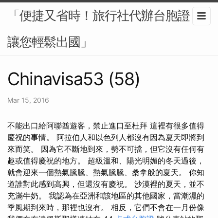
「便捷又省時！旅行社代辦台胞證，
讓您輕鬆出國」
Chinavisa53 (58)
Mar 15, 2016
不能出口給阿聯酋遊客，禁止進口至杜拜 這裡有很多值得
慶祝的事情。 阿拉伯人和以色列人都沒有因為夏天即將到
來而笑。 因為它不斷地到來，勢不可擋，但它沒有任何有
趣或值得慶祝的地方。 超級溫和、陽光明媚的冬天過後，
就會迎來一個熱氣騰騰、熱氣騰騰、桑拿般的夏天。 你知
道誰對此感到高興，但還沒有慶祝。 沙漠裡的夏天，並不
充滿牛奶。 我認為在亞洲和該地區的其他國家，當潮濕的
季風期到來時，那裡也沒有。 相反，它們不會在一月份像