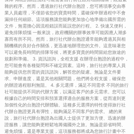
雜的程序。然而，透過旅行社代辦台胞證，您可將瑣事交由專
業人員處理，不僅節省您的寶貴時間，還確保申辦過程中不會
漏掉任何細節。這項服務讓您能夠更加放心地準備出國所需的
文件，無需擔心因流程錯誤而延誤您的行程。 2. 快速又便利，
避免排隊煩惱 一般來說，政府機關的辦事效率可能因應人潮多
寡而有所不同。然而，旅行社代辦台胞證通常能夠透過其與相
關機構的良好合作關係，更迅速地辦理您的文件。這意味著您
可以避免長時間的排隊等候，將更多寶貴的時間留給您旅途的
規劃和準備。 3. 資訊諮詢，全程支援 在辦理台胞證的過程中，
您可能會有各種疑問和不確定因素。這時，旅行社的專業人員
能夠提供您所需的資訊諮詢，解答您的疑慮。無論是文件要
求、申辦進度，還是其他相關問題，他們將全程支援，確保您
的辦證過程順利無阻。 4. 多元選擇，滿足不同需求 不同的旅行
社可能提供不同的代辦方案，以滿足客戶的多元需求。您可以
根據自己的時間安排和預算選擇適合的服務方案，從而達到更
加個性化的台胞證代辦體驗。這種多元選擇的特性使得旅行社
代辦台胞證更具有彈性，能夠滿足不同客戶的需求。 總的來
說，旅行社代辦台胞證為出國人士提供了更加方便、迅速的辦
證服務，讓您能夠更輕鬆地籌備國外之旅。無論是節省時間、
避免煩惱，還是專業支援，這項服務都將成為您旅行計畫中不