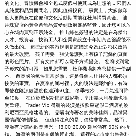
的文化、冒險機會和全包式度假村使其成為理想的... 它們以
其純度和品質而聞名，因此值得投資。 事實上，大多數印
度人更願意在節慶和文化活動期間前往杜拜購買黃金。 迪
拜珠寶店的黃金首飾品質受到政府嚴格監管，因此您可以放
心在城內買到正宗純金。 推出綠色簽證的決定是在為傑出
人才、投資者、技術工人和企業家設立十年期黃金簽證後不
久做出的。 這些新的簽證規則是該國迄今為止對移民政策
的最大改變。 孩子需要一張父母護照上有孩子記錄的頁面
的彩色照片。 所有文件都可以電子方式提交。 您將收到電
子形式的許可證，如果您需要，杜拜機場將為您提供一份副
本。 酋長國的氣候非常炎熱，這是每個去杜拜的人都必須
接受的事實。 在夏季的鄉村裡，火的說法是隱約的，有時
即使在陰涼處溫度也達到50度。 冬季較冷，一月氣溫可降
至19度。 在位於威尼斯區的威尼斯，享用義大利餐廳也很
受歡迎。 Trader Vic 餐廳的裝潢是按照皇冠假日酒店的波
利尼西亞風格建造的。 品嚐南海著名的美味佳餚，品嚐異
國情調的雞尾酒。 但值得注意的是，價格非常高。 然而，
餐廳有所謂的歡樂時光 - 18.00-20.00 雞尾酒有 50% 的折
扣。 海灣的兩側是布爾迪拜市場。 這裡的老市集出售香料