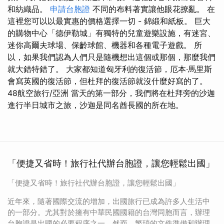
和紡織品。
申請台胞證
不同的布料著實讓他眼花撩亂。 在
這裡您可以以最實惠的價格選擇一切 - 錦緞和紙板。 巨大
的購物中心「德伊勒城」有獨特的兒童遊樂設施，有迷宮、
迷你高爾夫球場、保齡球館、機器和各種電子遊戲。 所
以，如果我們認為人們只是隨機想出這個或那個，那麼我們
就大錯特錯了。 大家都知道匈牙利的復活節，厄本·馬里斯
會寫英國的復活節，但杜拜的復活節就沒什麼好寫的了。
48航空旅行/亞洲 當天的第一部分，我們將在杜拜旁的沙迦
進行半日城市之旅，沙迦是同名酋長國的所在地。
「便捷又省時！旅行社代辦台胞證，讓您輕鬆出國」
「便捷又省時！旅行社代辦台胞證，讓您輕鬆出國」
近年來，隨著國際交流的增加，出國旅行已成為許多人生活中
的一部分。尤其對於擁有中華民國國籍的台灣同胞而言，辦理
台胞證是出國的必要程序之一。然而，繁瑣的文件準備和辦理