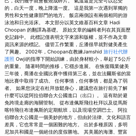
己，我們幾乎就會被燒成碎片。 氣溫還是完全可以忍受
的，白天一度，晚上降溫一度。 這是我第一次遇到單獨的
男性和女性健康部門的地方。 飯店兩側設有兩個相同的游
泳池和日光浴床。 本文部分以英文維基百科文章 Hadi
Choopan 的翻譯為基礎。 原始文章的編輯者列在其頁面歷
史記錄中。 此標記僅表明文字來源和版權，並不作為文章
資訊來源的標記。 儘管工作繁重，丘潘很早就對健美產生
了興趣。 2002年，Choopan在教練Jamshid
旅行社代辦
護照
Owji的指導下開始訓練，由於身材較小，舉起了5公斤
的重量。 隨著時間的推移，它穩步進展。 在恢復職業健美
三年後，喬潘在全國比賽中獲得第三名，並在法爾斯省的當
地比賽中取得了成功。 任何事情，任何事情，都是為了弱
者。 如果您決定在杜拜放鬆身心，建議您在旅行前先了解
什麼可以從阿拉伯聯合大公國進口（出口）。 這有助於避
免跨境走廊的海關管制。 從布達佩斯飛往杜拜以及從馬斯
喀特飛往布達佩斯的定期航班，以及現場空調巴士。 阿拉
伯聯合大公國是一個美妙的地方，但由於法律、文化和語言
差異，它也常常是一個困難的地方。 出於多種原因，多明
尼加共和國是一個絕佳的度假勝地。 其美麗的海灘、豐富