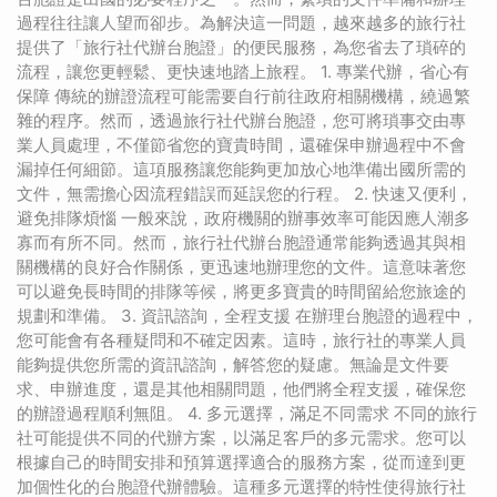
過程往往讓人望而卻步。為解決這一問題，越來越多的旅行社
提供了「旅行社代辦台胞證」的便民服務，為您省去了瑣碎的
流程，讓您更輕鬆、更快速地踏上旅程。 1. 專業代辦，省心有
保障 傳統的辦證流程可能需要自行前往政府相關機構，繞過繁
雜的程序。然而，透過旅行社代辦台胞證，您可將瑣事交由專
業人員處理，不僅節省您的寶貴時間，還確保申辦過程中不會
漏掉任何細節。這項服務讓您能夠更加放心地準備出國所需的
文件，無需擔心因流程錯誤而延誤您的行程。 2. 快速又便利，
避免排隊煩惱 一般來說，政府機關的辦事效率可能因應人潮多
寡而有所不同。然而，旅行社代辦台胞證通常能夠透過其與相
關機構的良好合作關係，更迅速地辦理您的文件。這意味著您
可以避免長時間的排隊等候，將更多寶貴的時間留給您旅途的
規劃和準備。 3. 資訊諮詢，全程支援 在辦理台胞證的過程中，
您可能會有各種疑問和不確定因素。這時，旅行社的專業人員
能夠提供您所需的資訊諮詢，解答您的疑慮。無論是文件要
求、申辦進度，還是其他相關問題，他們將全程支援，確保您
的辦證過程順利無阻。 4. 多元選擇，滿足不同需求 不同的旅行
社可能提供不同的代辦方案，以滿足客戶的多元需求。您可以
根據自己的時間安排和預算選擇適合的服務方案，從而達到更
加個性化的台胞證代辦體驗。這種多元選擇的特性使得旅行社