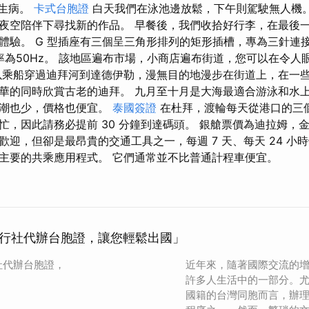
有生病。
卡式台胞證
白天我們在泳池邊放鬆，下午則駕駛無人機。 
夜空陪伴下尋找新的作品。 早餐後，我們收拾好行李，在最後
體驗。 G 型插座有三個呈三角形排列的矩形插槽，專為三針連接
頻率為50Hz。 該地區遍布市場，小商店遍布街道，您可以在令人
以乘船穿過迪拜河到達德伊勒，漫無目的地漫步在街道上，在一
華的同時欣賞古老的迪拜。 九月至十月是大海最適合游泳和水上
人潮也少，價格也便宜。
泰國簽證
在杜拜，渡輪每天從港口的三個
忙，因此請務必提前 30 分鐘到達碼頭。 銀艙票價為迪拉姆，
迎，但卻是最昂貴的交通工具之一，每週 7 天、每天 24 小時營運
兩個主要的共乘應用程式。 它們通常並不比普通計程車便宜。
行社代辦台胞證，讓您輕鬆出國」
社代辦台胞證，
近年來，隨著國際交流的
許多人生活中的一部分。
國籍的台灣同胞而言，辦