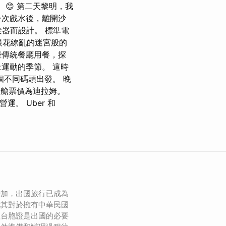
😊 第二天黎明，我
一次戲水後，離開沙
器而設計。 標準電
眼花繚亂的迷宮般的
些傳統餐廳用餐，探
運動的季節。 這時
不同碼頭出發。 晚
金艙票價為迪拉姆。
。 Uber 和
增加，出國旅行已成為
尤其對於擁有中華民國
理台胞證是出國的必要