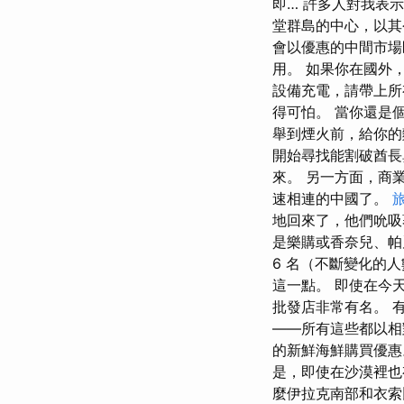
即… 許多人對我表
堂群島的中心，以其
會以優惠的中間市場
用。 如果你在國外
設備充電，請帶上所
得可怕。 當你還是
舉到煙火前，給你的
開始尋找能割破酋長
來。 另一方面，商
速相連的中國了。
地回來了，他們吮吸
是樂購或香奈兒、帕
6 名（不斷變化的
這一點。 即使在今天，也
批發店非常有名。 有數
——所有這些都以相
的新鮮海鮮購買優惠
是，即使在沙漠裡也
麼伊拉克南部和衣索