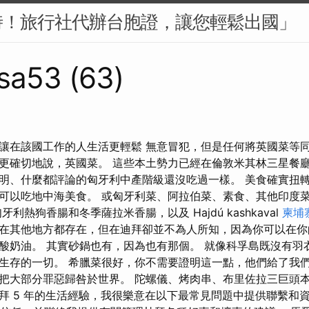
時！旅行社代辦台胞證，讓您輕鬆出國」
sa53 (63)
讓在該國工作的人生活更輕鬆 無意冒犯，但是任何將英國菜等
更確切地說，英國菜。 這些本土勢力已經在倫敦米其林三星餐
明、什麼都評論的匈牙利中產階級還沒吃過一樣。 美食確實扭
可以吃地中海美食。 或匈牙利菜、阿拉伯菜、素食、其他印度
利熱狗香腸和冬季薩拉米香腸，以及 Hajdú kashkaval
柬埔
在其他地方都存在，但在迪拜卻並不為人所知，因為你可以在你
酸奶油。 其實砂鍋也有，因為也有那個。 就像科孚島既沒有羽
生存的一切。 希臘菜很好，你不需要證明這一點，他們給了我
把大部分罪惡歸咎於世界。 陀螺儀、烤肉串、布里佐拉三巨頭
拜 5 年的生活經驗，我很樂意在以下最常見問題中提供聯繫和