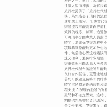
程序之一。然而，繁瑣的
往讓人望而卻步。為解決
旅行社提供了「旅行社代
務，為您省去了瑣碎的流
速地踏上旅程。 1. 專業
辦證流程可能需要自行前
繁雜的程序。然而，透過
可將瑣事交由專業人員處
時間，還確保申辦過程中
項服務讓您能夠更加放心
件，無需擔心因流程錯誤而延
速又便利，避免排隊煩惱 
辦事效率可能因應人潮多
旅行社代辦台胞證通常能
良好合作關係，更迅速地
著您可以避免長時間的排
時間留給您旅途的規劃和準備
程支援 在辦理台胞證的過
疑問和不確定因素。這時
夠提供您所需的資訊諮詢
是文件要求、申辦進度，