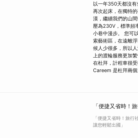
以一年350天都沒
再次起床，在獨特的
漠，繼續我們的山間
壓為230V，標準
小巷中漫步。 您可
索藝術區，在遠離浮
候人少很多，所以
上的渡輪服務更加繁
在杜拜，計程車很受歡
Careem 是杜拜
「便捷又省時！旅
「便捷又省時！旅行
讓您輕鬆出國」