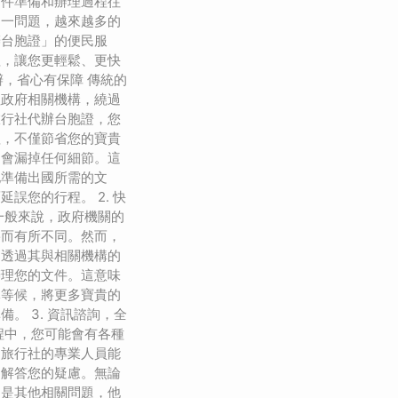
文件準備和辦理過程往
這一問題，越來越多的
辦台胞證」的便民服
程，讓您更輕鬆、更快
代辦，省心有保障 傳統的
往政府相關機構，繞過
旅行社代辦台胞證，您
理，不僅節省您的寶貴
不會漏掉任何細節。這
地準備出國所需的文
誤您的行程。 2. 快
一般來說，政府機關的
寡而有所不同。然而，
夠透過其與相關機構的
辦理您的文件。這意味
隊等候，將更多寶貴的
。 3. 資訊諮詢，全
程中，您可能會有各種
，旅行社的專業人員能
，解答您的疑慮。無論
還是其他相關問題，他