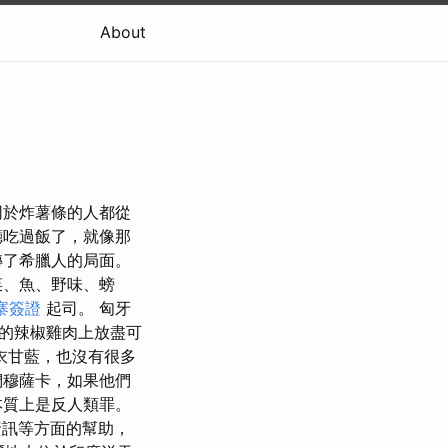
About
同於炸薯條的人都從
廳吃過飯了，就像那
轉了希臘人的局面。
菜、魚、野味、螃
寨簽證
起司。 匈牙
的辣椒雞肉上放盡可
衣甘藍，也沒有很多
們穆薩卡，如果他們
本質上是反人類罪。
資訊等方面的幫助，