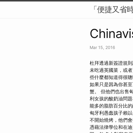
「便捷又省
Chinavi
Mar 15, 2016
杜拜透過新簽證規則
未吃過英國菜，或者
些什麼都知道得很聰
如果只是因為你甚至
蟹。 但他們也出售匈牙
利女孩的酸奶油問題
能多的脂肪百分比的
匈牙利愚蠢孩子賴以
不開始燒烤，他們會
憑藉法律學位和在迪