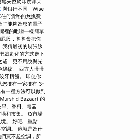
爾地夫位於印度洋天
北
與銀行不同，Wise
算任何貨幣的兌換費
為了能夠為您的電子
是嘴裡的咀嚼一樣簡單
的屁股，爸爸會把你
 我猜最初的幾張臉
麼戲劇化的方式走下
之遙，更不用說與光
條紋。 西方人慢慢
咬牙切齒。 即使你
您擁有一家擁有 3-
也有一種方法可以做到
id Bazaar) 的
料、乾果、香料、電器
場和市集。 魚市場
境。 好吧，重點
空調。 這就是為什
他們買不起空調，所