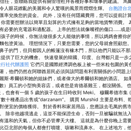
示信任，並聯絡我提供有關管理杜拜各種好事和壞事的建議。 馬
令人眼花繚亂的美麗和令人驚嘆的風景而熠熠生輝。
台胞證台
匯率兌換您的資金。 此外，沒有任何隱藏費用，您可以提前計
，你需要想辦法以簡單且划算的方式擁有足夠的當地貨幣消費。 
有必要的充電器和適配器。 上帝的想法就像嘴裡的傷口……或
個孩子的時候，你無法做很多大人能做的事情，所以媽媽會擦你
麵包塗黃油。 理想情況下，只要您需要，您的父母就會照顧您。
鼻子的門，但貝都因人的帳篷沒有橡木門，所以他們只能以不那
業提供了巨大的機會。 快速發展的韓國、印度、台灣都只是一步
旅行社代辦護照
它們只是國際經濟調色板上被一些米粒包圍的黃色
著，他們仍然在阿聯酋居民必須與該問題有利害關係的小問題上
麗斯·希爾頓和她的姐妹們，或者偉大的希爾頓和她的酒店。 如果
人數）員工的小型狗美容店，或者您是肯德基雞王，都沒關係。 
會有一個 5 歲的孩子在生日時收到 Meki。 穆爾希德市集 (Mursh
十種產品出售或“darzanam”。 購買 Murshid 主要是布
對便宜的價格獲得。 對於香料和家居用品，您應該去毛萬的舊市
。 除非他越境逃走，這並不能保證生命，否則一旦被騙就無法入
有溫和的天氣，但你不必管摩天大樓。 這就是為什麼你晚上需要
比亞北部的每個人都會打噴嚏、咳嗽和流鼻水。 在上述地方，