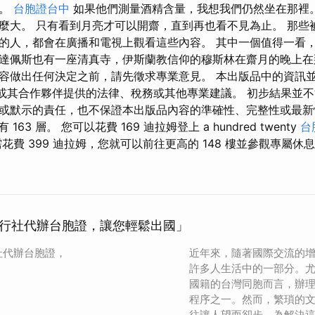
區。
台胞證台中
如果他們測量酒精含量，我想我們仍然坐在那裡。
麼大。 只有看到月亮才可以開齋，直到再也看不見為止。 那些
的人，都會在廣播和電視上觀看這些內容。 其中一個值得一看
達佩斯也有一座清真寺，伊斯蘭教信仰的穆斯林在齋月的晚上在
容做出任何決定之前，請先徵求專業意見。 本出版品中的資訊並不
imited 或其合作夥伴提供的法律、稅務或其他專業建議。 初步結果
或默示的責任，也不保證本出版品內容的準確性、完整性或最新
 163 層。 您可以花費 169 迪拉姆登上 a hundred twenty
台
花費 399 迪拉姆，您就可以前往更高的 148 樓並參觀專屬休
行社代辦台胞證，讓您輕鬆出國」
社代辦台胞證，
近年來，隨著國際交流的
許多人生活中的一部分。
國籍的台灣同胞而言，辦
程序之一。然而，繁瑣的
往讓人望而卻步。為解決