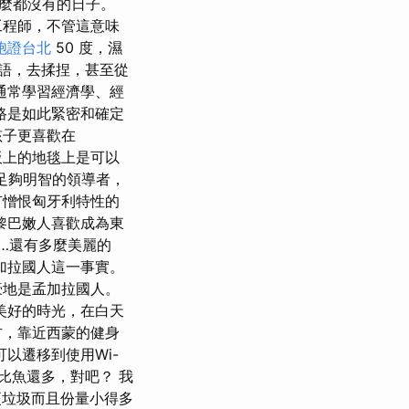
麼都沒有的日子。
工程師，不管這意味
胞證台北
50 度，濕
英語，去揉捏，甚至從
通常學習經濟學、經
路是如此緊密和確定
孩子更喜歡在
地板上的地毯上是可以
一位足夠明智的領導者，
有憎恨匈牙利特性的
黎巴嫩人喜歡成為東
…還有多麼美麗的
加拉國人這一事實。
豪地是孟加拉國人。
美好的時光，在白天
方，靠近西蒙的健身
以遷移到使用Wi-
比魚還多，對吧？ 我
更垃圾而且份量小得多