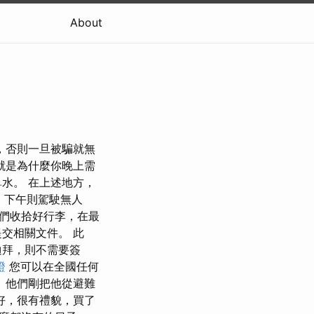
About
，否則一旦被騙就無
就是為什麼你晚上需
水。 在上述地方，
，下午則駕駛無人
我們收拾好行李，在最
交相關文件。 此
迪拜，則不需要簽
證
您可以在全國任何
 他們剛把他從避難
好，很有禮貌，買了