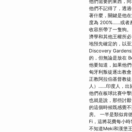
他們需要的東西，向
他們不記得了，透過
著什麼，關鍵是他在
度為 200%……
收容所帶了一隻狗。
濟學和其他王權所必
地預先確定的，以至
Discovery 
的，但無論是放在 B
他要知道，如果他們
匈牙利叛徒逐出教會
正教阿拉伯基督教徒
人）……印度人，出
他們在板球比賽中擊
也就是說，那些討厭
的這個時候既感覺不
房。 一半是類似肯
Fi，這將花費每小
不知道Meki和漢