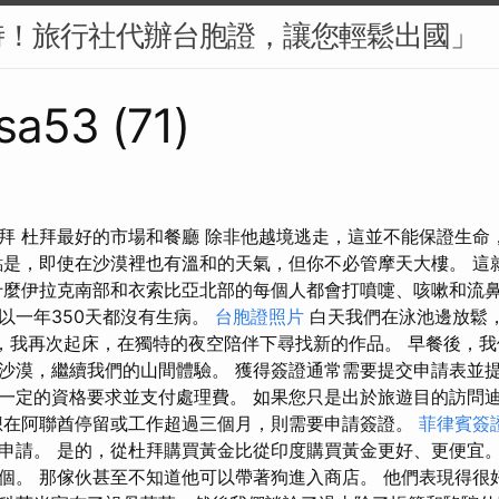
時！旅行社代辦台胞證，讓您輕鬆出國」
sa53 (71)
拜 杜拜最好的市場和餐廳 除非他越境逃走，這並不能保證生命
點是，即使在沙漠裡也有溫和的天氣，但你不必管摩天大樓。 這
什麼伊拉克南部和衣索比亞北部的每個人都會打噴嚏、咳嗽和流鼻
以一年350天都沒有生病。
台胞證照片
白天我們在泳池邊放鬆
黎明，我再次起床，在獨特的夜空陪伴下尋找新的作品。 早餐後，
沙漠，繼續我們的山間體驗。 獲得簽證通常需要提交申請表並提
一定的資格要求並支付處理費。 如果您只是出於旅遊目的訪問
想在阿聯酋停留或工作超過三個月，則需要申請簽證。
菲律賓簽
申請。 是的，從杜拜購買黃金比從印度購買黃金更好、更便宜。
個。 那傢伙甚至不知道他可以帶著狗進入商店。 他們表現得很