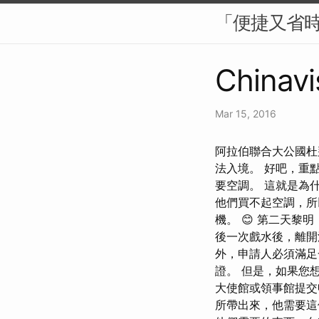
「便捷又省
Chinavi
Mar 15, 2016
阿拉伯聯合大公國杜
法入境。 好吧，重
要空調。 這就是為
他們買不起空調，所
機。 😊 第二天
後一次戲水後，離開
外，申請人必須滿足
證。 但是，如果您
大使館或領事館提交
所帶出來，他需要這