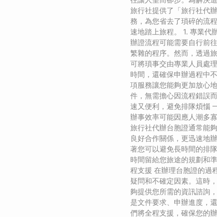
旅行社提供了「旅行社代
務，為您省去了瑣碎的流
速地踏上旅程。 1. 專業
辦證流程可能需要自行前
繁雜的程序。然而，透過
可將瑣事交由專業人員處
時間，還確保申辦過程中
項服務讓您能夠更加放心
件，無需擔心因流程錯誤而延
速又便利，避免排隊煩惱 
辦事效率可能因應人潮多
旅行社代辦台胞證通常能
良好合作關係，更迅速地
著您可以避免長時間的排
時間留給您旅途的規劃和準備
程支援 在辦理台胞證的過
疑問和不確定因素。這時
夠提供您所需的資訊諮詢
是文件要求、申辦進度，
們將全程支援，確保您的辦