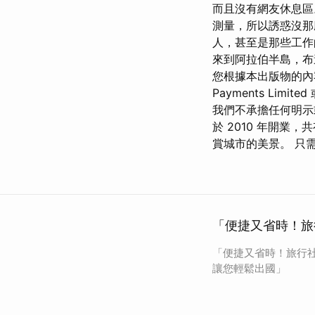
而且沒有網友休息
測量，所以誘惑沒那
人，甚至是那些工作
來到阿拉伯半島，布
您根據本出版物的內
Payments L
我們不承擔任何明示
於 2010 年開業，共有
賞城市的美景。 只需
「便捷又省時！旅
「便捷又省時！旅行
讓您輕鬆出國」