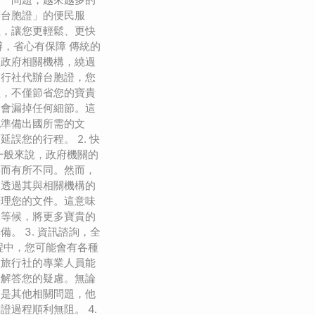
辦台胞證」的便民服
程，讓您更輕鬆、更快
代辦，省心有保障 傳統的
往政府相關機構，繞過
旅行社代辦台胞證，您
理，不僅節省您的寶貴
不會漏掉任何細節。這
地準備出國所需的文
誤您的行程。 2. 快
一般來說，政府機關的
寡而有所不同。然而，
夠透過其與相關機構的
辦理您的文件。這意味
隊等候，將更多寶貴的
。 3. 資訊諮詢，全
程中，您可能會有各種
，旅行社的專業人員能
，解答您的疑慮。無論
還是其他相關問題，他
證過程順利無阻。 4.