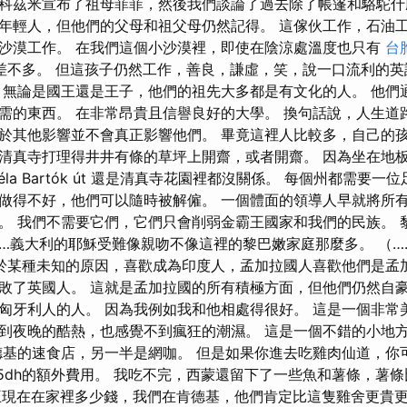
科茲米宣布了祖母菲菲，然後我們談論了過去除了帳篷和駱駝什
年輕人，但他們的父母和祖父母仍然記得。 這傢伙工作，石油
沙漠工作。 在我們這個小沙漠裡，即使在陰涼處溫度也只有
台
或者差不多。 但這孩子仍然工作，善良，謙虛，笑，說一口流利的
 無論是國王還是王子，他們的祖先大多都是有文化的人。 他們
需的東西。 在非常昂貴且信譽良好的大學。 換句話說，人生道
於其他影響並不會真正影響他們。 畢竟這裡人比較多，自己的
Gardens清真寺打理得井井有條的草坪上開齋，或者開齋。 因為坐在
éla Bartók út 還是清真寺花園裡都沒關係。 每個州都需要
做得不好，他們可以隨時被解僱。 一個體面的領導人早就將所
。 我們不需要它們，它們只會削弱金霸王國家和我們的民族。 
…義大利的耶穌受難像親吻不像這裡的黎巴嫩家庭那麼多。 （…
於某種未知的原因，喜歡成為印度人，孟加拉國人喜歡他們是孟
敗了英國人。 這就是孟加拉國的所有積極方面，但他們仍然自
匈牙利人的人。 因為我例如我和他相處得很好。 這是一個非常
到夜晚的酷熱，也感覺不到瘋狂的潮濕。 這是一個不錯的小地
德基的速食店，另一半是網咖。 但是如果你進去吃雞肉仙道，你可
時5dh的額外費用。 我吃不完，西蒙還留下了一些魚和薯條，薯條
堡王現在在家裡多少錢，我們在肯德基，他們肯定比這隻雞舍更貴