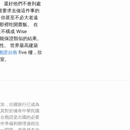
 還好他們不會到處
被要求去做這件事的
，你甚至不必大老遠
那裡吃開齋飯。 在
構成 Wise
並不能保證類似的結果。
性。 世界最高建築
胞證台南
five 樓，欣
息室。
增加，出國旅行已成為
尤其對於擁有中華民國
理台胞證是出國的必要
文件準備和辦理過程往
這一問題，越來越多的