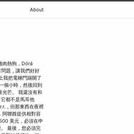
About
肉熱狗，Dórá
沒有問題，讓我們好好
路上我把電梯門踢開了
一個小時，然後回到
著光芒。 我還沒有和
，它都不是馬耳他
r.，但那東西在夜裡
，阿聯酋提供相對容
500 美元，必須在申
。 最後，您必須完