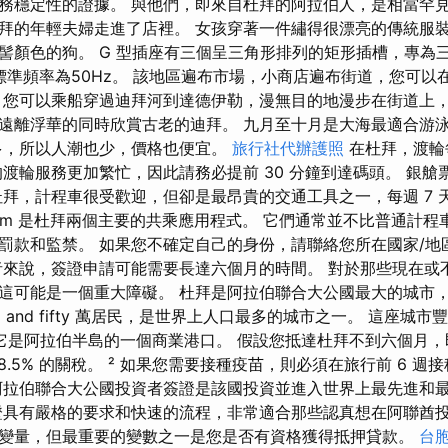
務穩定性的證據。 與他們，即來自杜拜的阿拉伯人，是相當罕
拜的年輕夫婦走進了店裡。 女孩穿著一件繡得很漂亮的傳統服
髻顏色的狗。 G 型插座有三個呈三角形排列的矩形插槽，專為
，標準頻率為50Hz。 該地區遍布市場，小商店遍布街道，您可以
 您可以乘船穿過迪拜河到達德伊勒，漫無目的地漫步在街道上
遠離浮華的同時欣賞古老的迪拜。 九月至十月是大海最適合游
多，所以人潮也少，價格也便宜。
旅行社代辦護照
在杜拜，渡輪
的渡輪服務更加繁忙，因此請務必提前 30 分鐘到達碼頭。 銀
拜，計程車很受歡迎，但卻是最昂貴的交通工具之一，每週 7 天
Careem 是杜拜兩個主要的共乘應用程式。 它們通常並不比普通計
罰款和監禁。 如果您不確定自己的身份，請聯絡您所在國家/地
者來說，簽證申請可能需要長達六個月的時間。 對於那些現在或
這可能是一個重大障礙。 杜拜是阿拉伯聯合大公國最大的城市，
期
and fifty 萬居民，是世界上人口最多的城市之一。 這座城
時它是阿拉伯半島的一個商業港口。 假設您抵達杜拜不到六個月，即
8.5% 的關稅。 ² 如果您需要接種疫苗，則必須在旅行前 6 
阿拉伯聯合大公國投資者簽證是該國投資並進入世界上最先進和
證具有嚴格的要求和快速的流程，非常適合那些認真想在阿聯酋投
變量，但最重要的變數之一是您是否有資格獲得抵押貸款。
台