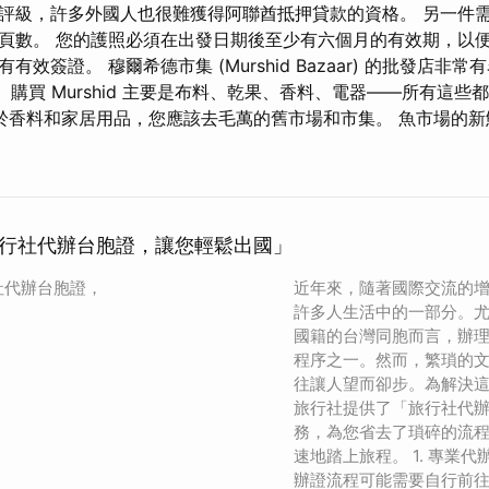
評級，許多外國人也很難獲得阿聯酋抵押貸款的資格。 另一件
頁數。 您的護照必須在出發日期後至少有六個月的有效期，以便
效簽證。 穆爾希德市集 (Murshid Bazaar) 的批發店非
m”。 購買 Murshid 主要是布料、乾果、香料、電器——所有這
於香料和家居用品，您應該去毛萬的舊市場和市集。 魚市場的新
行社代辦台胞證，讓您輕鬆出國」
社代辦台胞證，
近年來，隨著國際交流的
許多人生活中的一部分。
國籍的台灣同胞而言，辦
程序之一。然而，繁瑣的
往讓人望而卻步。為解決
旅行社提供了「旅行社代
務，為您省去了瑣碎的流
速地踏上旅程。 1. 專業
辦證流程可能需要自行前