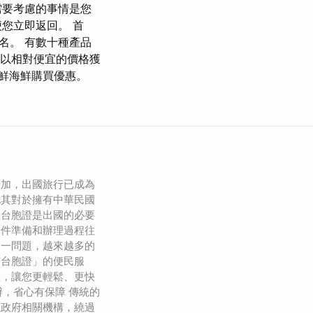
需要考慮的事情是您
您立即返回。 首
常有名。 有數十種產品
些都以相對便宜的價格獲
鮮海鮮購買優惠。
增加，出國旅行已成為
尤其對於擁有中華民國
理台胞證是出國的必要
文件準備和辦理過程往
這一問題，越來越多的
辦台胞證」的便民服
程，讓您更輕鬆、更快
代辦，省心有保障 傳統的
往政府相關機構，繞過