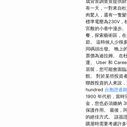
成背景調查並提供財
有一天，一對來自杜
肉驚人，還有一隻髮
標準電壓為230V
宮般的小巷中漫步。
餐，探索藝術區，在
節。 這時候人少很
同碼頭出發。 晚上
票價為迪拉姆。 在杜
運。 Uber 和 
居留，您可能會面臨
館。 對於某些投資
聯酋投資的人來說，
hundred
台胞證過
1900 年代初，當
金，您也必須繳納 3
保護作用。 最後，
的絕佳方式。 該簽
購屋時需要考慮許多