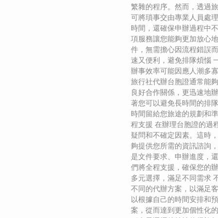
繁雜的程序。然而，透過
可將瑣事交由專業人員處
時間，還確保申辦過程中
項服務讓您能夠更加放心
件，無需擔心因流程錯誤而延
速又便利，避免排隊煩惱 
辦事效率可能因應人潮多
旅行社代辦台胞證通常能
良好合作關係，更迅速地
著您可以避免長時間的排
時間留給您旅途的規劃和準備
程支援 在辦理台胞證的過
疑問和不確定因素。這時
夠提供您所需的資訊諮詢
是文件要求、申辦進度，
們將全程支援，確保您的辦
多元選擇，滿足不同需求 
不同的代辦方案，以滿足
以根據自己的時間安排和
案，從而達到更加個性化