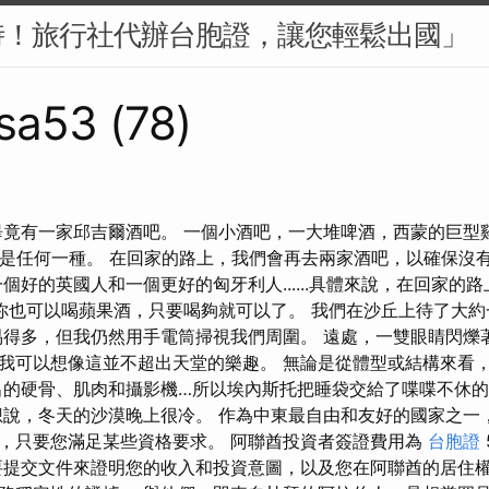
時！旅行社代辦台胞證，讓您輕鬆出國」
sa53 (78)
畢竟有一家邱吉爾酒吧。 一個小酒吧，一大堆啤酒，西蒙的巨型雞
z……不只是任何一種。 在回家的路上，我們會再去兩家酒吧，以確保
個好的英國人和一個更好的匈牙利人......具體來說，在回家的
你也可以喝蘋果酒，只要喝夠就可以了。 我們在沙丘上待了大約
易得多，但我仍然用手電筒掃視我們周圍。 遠處，一雙眼睛閃爍
我可以想像這並不超出天堂的樂趣。 無論是從體型或結構來看
出的硬骨、肌肉和攝影機…所以埃內斯托把睡袋交給了喋喋不休的r.
想說，冬天的沙漠晚上很冷。 作為中東最自由和友好的國家之一
，只要您滿足某些資格要求。 阿聯酋投資者簽證費用為
台胞證
要提交文件來證明您的收入和投資意圖，以及您在阿聯酋的居住權