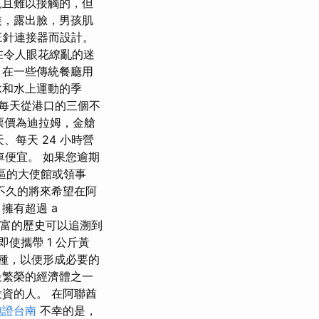
見且難以接觸的，但
裝，露出臉，男孩肌
三針連接器而設計。
在令人眼花繚亂的迷
，在一些傳統餐廳用
泳和水上運動的季
每天從港口的三個不
艙票價為迪拉姆，金艙
、每天 24 小時營
程車便宜。 如果您逾期
區的大使館或領事
不久的將來希望在阿
擁有超過 a
市豐富的歷史可以追溯到
使攜帶 1 公斤黃
週接種，以便形成必要的
最繁榮的經濟體之一
資的人。 在阿聯酋
胞證台南
不幸的是，