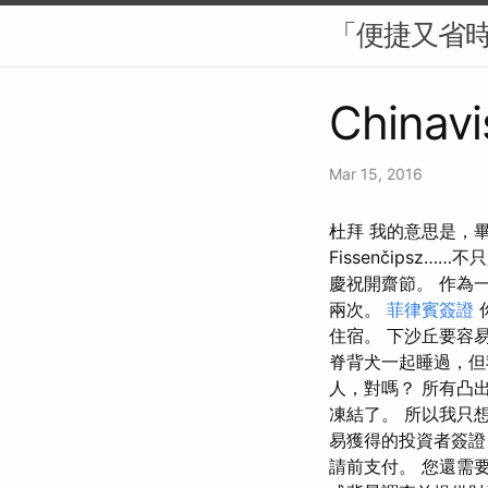
「便捷又省
Chinavi
Mar 15, 2016
杜拜 我的意思是，
Fissenčips
慶祝開齋節。 作為一
兩次。
菲律賓簽證
住宿。 下沙丘要容
脊背犬一起睡過，但
人，對嗎？ 所有凸
凍結了。 所以我只
易獲得的投資者簽證
請前支付。 您還需